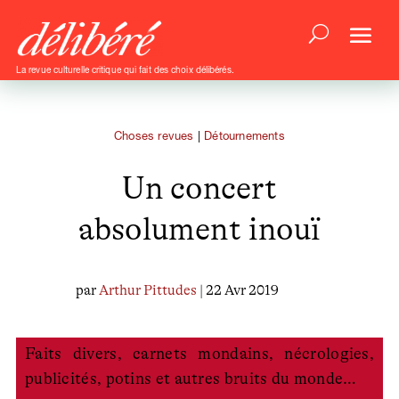
La revue culturelle critique qui fait des choix délibérés.
Choses revues
|
Détournements
Un concert
absolument inouï
par
Arthur Pittudes
| 22 Avr 2019
Faits divers, carnets mondains, nécrologies,
publicités, potins et autres bruits du monde…