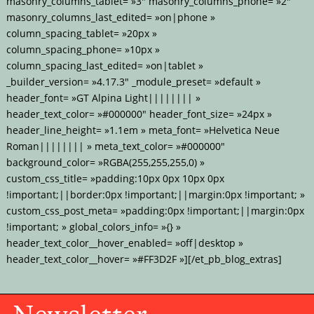
masonry_columns_tablet= »3″ masonry_columns_phone= »2″
masonry_columns_last_edited= »on|phone »
column_spacing_tablet= »20px »
column_spacing_phone= »10px »
column_spacing_last_edited= »on|tablet »
_builder_version= »4.17.3″ _module_preset= »default »
header_font= »GT Alpina Light|||||||| »
header_text_color= »#000000″ header_font_size= »24px »
header_line_height= »1.1em » meta_font= »Helvetica Neue
Roman|||||||| » meta_text_color= »#000000″
background_color= »RGBA(255,255,255,0) »
custom_css_title= »padding:10px 0px 10px 0px
!important;||border:0px !important;||margin:0px !important; »
custom_css_post_meta= »padding:0px !important;||margin:0px
!important; » global_colors_info= »{} »
header_text_color__hover_enabled= »off|desktop »
header_text_color__hover= »#FF3D2F »][/et_pb_blog_extras]