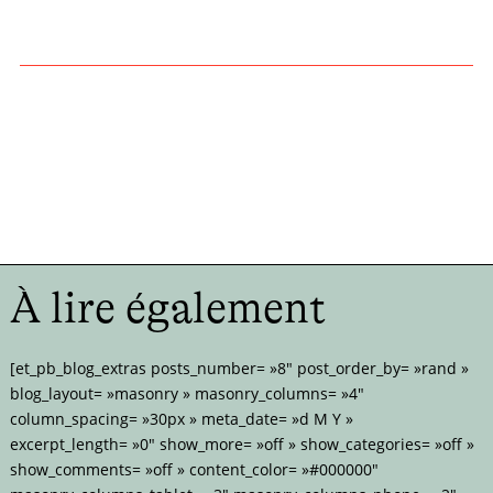
À lire également
[et_pb_blog_extras posts_number= »8″ post_order_by= »rand »
blog_layout= »masonry » masonry_columns= »4″
column_spacing= »30px » meta_date= »d M Y »
excerpt_length= »0″ show_more= »off » show_categories= »off »
show_comments= »off » content_color= »#000000″