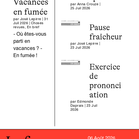
Vacances
par
Anna Crouze
|
25 Juil 2026
en fumée
par
José Lepirre
|
31
Juil 2026
|
Choses
Pause
revues
,
En bref
- Où êtes-vous
fraîcheur
parti en
par
José Lepirre
|
23 Juil 2026
vacances ? -
En fumée !
Exercice
de
prononci
ation
par
Edmonde
Daprais
|
23 Juil
2026
06 Août 2026