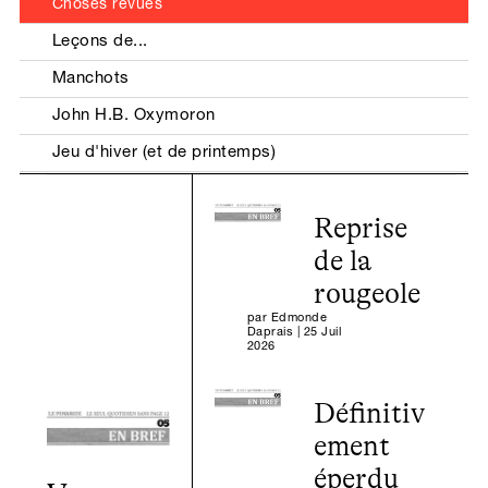
Choses revues
Leçons de...
Manchots
John H.B. Oxymoron
Jeu d'hiver (et de printemps)
Reprise
de la
rougeole
par
Edmonde
Daprais
|
25 Juil
2026
Définitiv
ement
éperdu