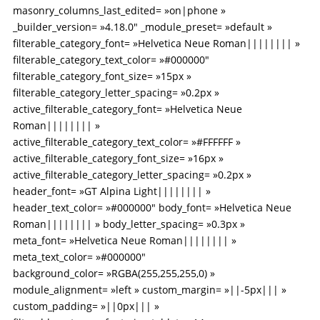
masonry_columns_last_edited= »on|phone »
_builder_version= »4.18.0″ _module_preset= »default »
filterable_category_font= »Helvetica Neue Roman|||||||| »
filterable_category_text_color= »#000000″
filterable_category_font_size= »15px »
filterable_category_letter_spacing= »0.2px »
active_filterable_category_font= »Helvetica Neue
Roman|||||||| »
active_filterable_category_text_color= »#FFFFFF »
active_filterable_category_font_size= »16px »
active_filterable_category_letter_spacing= »0.2px »
header_font= »GT Alpina Light|||||||| »
header_text_color= »#000000″ body_font= »Helvetica Neue
Roman|||||||| » body_letter_spacing= »0.3px »
meta_font= »Helvetica Neue Roman|||||||| »
meta_text_color= »#000000″
background_color= »RGBA(255,255,255,0) »
module_alignment= »left » custom_margin= »||-5px||| »
custom_padding= »||0px||| »