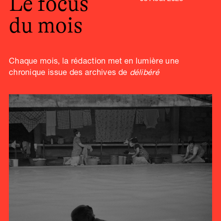
Le focus
du mois
Chaque mois, la rédaction met en lumière une
chronique issue des archives de
délibéré
Brest 1982 : la ville, les
pauvres, le port (2)
par
Gilles Walusinski
|
04 Fév 2019
|
Brest 1982-1992
,
Photographie
| 0 Commentaires
Le quotidien des “nouveaux pauvres” tels
qu’on nommait en 1982 ceux que la société