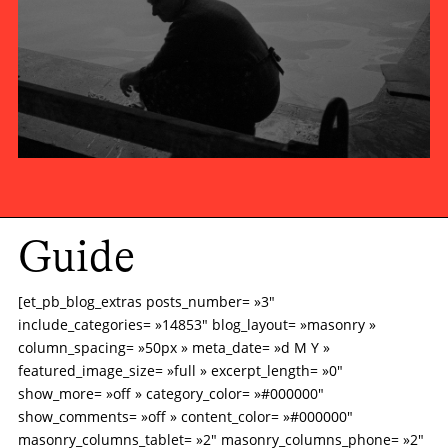
laissait en marge, pouvait se vivre dans ce
qu’on nommait cités de transit. Des logements
très modestes, d’un confort sommaire, offraient
des solutions qu’on souhaitait temporaires à
ceux qui en bénéficiaient.
Guide
[et_pb_blog_extras posts_number= »3″
include_categories= »14853″ blog_layout= »masonry »
column_spacing= »50px » meta_date= »d M Y »
featured_image_size= »full » excerpt_length= »0″
show_more= »off » category_color= »#000000″
show_comments= »off » content_color= »#000000″
masonry_columns_tablet= »2″ masonry_columns_phone= »2″