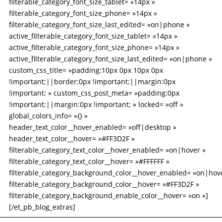
filterable_category_font_size_tablet= »14px »
filterable_category_font_size_phone= »14px »
filterable_category_font_size_last_edited= »on|phone »
active_filterable_category_font_size_tablet= »14px »
active_filterable_category_font_size_phone= »14px »
active_filterable_category_font_size_last_edited= »on|phone »
custom_css_title= »padding:10px 0px 10px 0px
!important;||border:0px !important;||margin:0px
!important; » custom_css_post_meta= »padding:0px
!important;||margin:0px !important; » locked= »off »
global_colors_info= »{} »
header_text_color__hover_enabled= »off|desktop »
header_text_color__hover= »#FF3D2F »
filterable_category_text_color__hover_enabled= »on|hover »
filterable_category_text_color__hover= »#FFFFFF »
filterable_category_background_color__hover_enabled= »on|hov
filterable_category_background_color__hover= »#FF3D2F »
filterable_category_background_enable_color__hover= »on »]
[/et_pb_blog_extras]