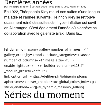
Dernières années
par
Philippe Mignon
|
09 Jan 2026
|
Arts plastiques
,
Heinrich Kley
En 1922, Théophanie Kley meurt des suites d’une longue
maladie et l’année suivante, Heinrich Kley se retrouve
quasiment ruiné des suites de l’hyper inflation qui sévit
en Allemagne. C’est également l’année où s’achève sa
collaboration avec le galeriste Brakl. Dans la...
[el_dynamic_masonry_gallery number_of_images= »1″
gallery_order_by= »rand » include_categories= »14885″
number_of_columns= »1″ image_size= »full »
enable_lightbox= »link » _builder_version= »4.23.4″
_module_preset= »default »
link_option_url= »https://delibere.fr/iphigenin-plomp-
aphorismes/ » hover_enabled= »0″ global_colors_info= »{} »
sticky_enabled= »0″][/el_dynamic_masonry_gallery]
Séries du moment