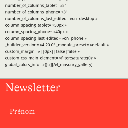
number_of_columns_tablet= »5″
number_of_columns_phone= »3″
number_of_columns_last_edited= »on|desktop »
column_spacing_tablet= »50px »
column_spacing_phone= »40px »
column_spacing_last_edited= »on|phone »
_builder_version= »4.20.0″ _module_preset= »default »
custom_margin= »||0px||false|false »
custom_css_main_element= »filter:saturate(0); »
global_colors_info= »{} »][/el_masonry_gallery]
Newsletter