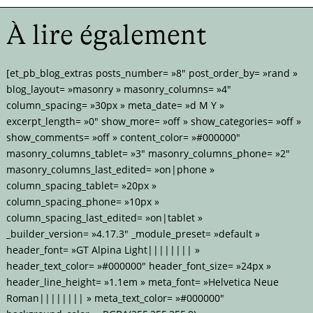
À lire également
[et_pb_blog_extras posts_number= »8″ post_order_by= »rand »
blog_layout= »masonry » masonry_columns= »4″
column_spacing= »30px » meta_date= »d M Y »
excerpt_length= »0″ show_more= »off » show_categories= »off »
show_comments= »off » content_color= »#000000″
masonry_columns_tablet= »3″ masonry_columns_phone= »2″
masonry_columns_last_edited= »on|phone »
column_spacing_tablet= »20px »
column_spacing_phone= »10px »
column_spacing_last_edited= »on|tablet »
_builder_version= »4.17.3″ _module_preset= »default »
header_font= »GT Alpina Light|||||||| »
header_text_color= »#000000″ header_font_size= »24px »
header_line_height= »1.1em » meta_font= »Helvetica Neue
Roman|||||||| » meta_text_color= »#000000″