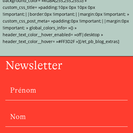
background_color= »RGBA(255,255,255,0) »
custom_css_title= »padding:10px 0px 10px 0px
!important;||border:0px !important;||margin:0px !important; »
custom_css_post_meta= »padding:0px !important;||margin:0px
!important; » global_colors_info= »{} »
header_text_color__hover_enabled= »off|desktop »
header_text_color__hover= »#FF3D2F »][/et_pb_blog_extras]
Newsletter