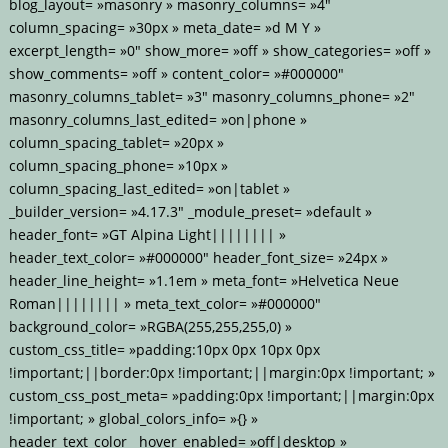
blog_layout= »masonry » masonry_columns= »4″
column_spacing= »30px » meta_date= »d M Y »
excerpt_length= »0″ show_more= »off » show_categories= »off »
show_comments= »off » content_color= »#000000″
masonry_columns_tablet= »3″ masonry_columns_phone= »2″
masonry_columns_last_edited= »on|phone »
column_spacing_tablet= »20px »
column_spacing_phone= »10px »
column_spacing_last_edited= »on|tablet »
_builder_version= »4.17.3″ _module_preset= »default »
header_font= »GT Alpina Light|||||||| »
header_text_color= »#000000″ header_font_size= »24px »
header_line_height= »1.1em » meta_font= »Helvetica Neue
Roman|||||||| » meta_text_color= »#000000″
background_color= »RGBA(255,255,255,0) »
custom_css_title= »padding:10px 0px 10px 0px
!important;||border:0px !important;||margin:0px !important; »
custom_css_post_meta= »padding:0px !important;||margin:0px
!important; » global_colors_info= »{} »
header_text_color__hover_enabled= »off|desktop »