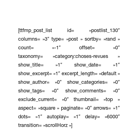
[ttfmp_post_list id= »postlist_130″
columns= »3″ type= »post » sortby= »rand »
count= »-1″ offset= »0″
taxonomy= »category:choses-revues »
show_title= »1″ show_date= »1″
show_excerpt= »1″ excerpt_length= »default »
show_author= »0″ show_categories= »0″
show_tags= »0″ show_comments= »0″
exclude_current= »0″ thumbnail= »top »
aspect= »square » paginate= »0″ arrows= »1″
dots= »1″ autoplay= »1″ delay= »6000″
transition= »scrollHorz »]