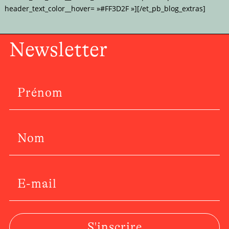
header_text_color__hover= »#FF3D2F »][/et_pb_blog_extras]
Newsletter
S'inscrire