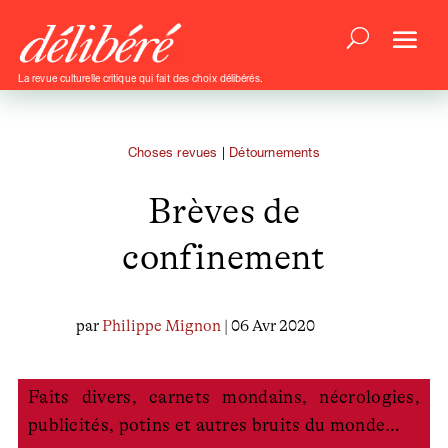
La revue culturelle critique qui fait des choix délibérés.
Choses revues
|
Détournements
Brèves de
confinement
par
Philippe Mignon
| 06 Avr 2020
Faits divers, carnets mondains, nécrologies,
publicités, potins et autres bruits du monde…