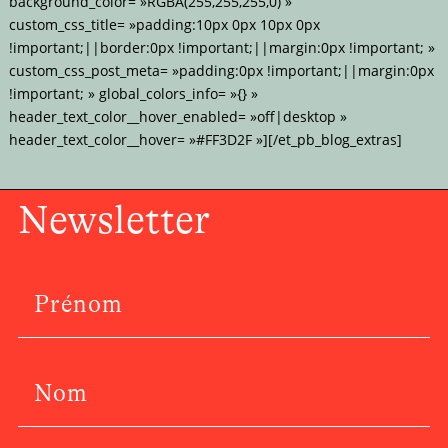
background_color= »RGBA(255,255,255,0) »
custom_css_title= »padding:10px 0px 10px 0px
!important;||border:0px !important;||margin:0px !important; »
custom_css_post_meta= »padding:0px !important;||margin:0px
!important; » global_colors_info= »{} »
header_text_color__hover_enabled= »off|desktop »
header_text_color__hover= »#FF3D2F »][/et_pb_blog_extras]
Newsletter