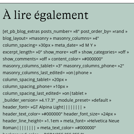
À lire également
[et_pb_blog_extras posts_number= »8″ post_order_by= »rand »
blog_layout= »masonry » masonry_columns= »4″
column_spacing= »30px » meta_date= »d M Y »
excerpt_length= »0″ show_more= »off » show_categories= »off »
show_comments= »off » content_color= »#000000″
masonry_columns_tablet= »3″ masonry_columns_phone= »2″
masonry_columns_last_edited= »on|phone »
column_spacing_tablet= »20px »
column_spacing_phone= »10px »
column_spacing_last_edited= »on|tablet »
_builder_version= »4.17.3″ _module_preset= »default »
header_font= »GT Alpina Light|||||||| »
header_text_color= »#000000″ header_font_size= »24px »
header_line_height= »1.1em » meta_font= »Helvetica Neue
Roman|||||||| » meta_text_color= »#000000″