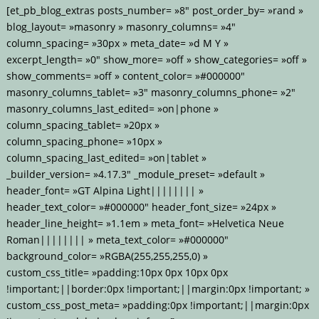
[et_pb_blog_extras posts_number= »8″ post_order_by= »rand »
blog_layout= »masonry » masonry_columns= »4″
column_spacing= »30px » meta_date= »d M Y »
excerpt_length= »0″ show_more= »off » show_categories= »off »
show_comments= »off » content_color= »#000000″
masonry_columns_tablet= »3″ masonry_columns_phone= »2″
masonry_columns_last_edited= »on|phone »
column_spacing_tablet= »20px »
column_spacing_phone= »10px »
column_spacing_last_edited= »on|tablet »
_builder_version= »4.17.3″ _module_preset= »default »
header_font= »GT Alpina Light|||||||| »
header_text_color= »#000000″ header_font_size= »24px »
header_line_height= »1.1em » meta_font= »Helvetica Neue
Roman|||||||| » meta_text_color= »#000000″
background_color= »RGBA(255,255,255,0) »
custom_css_title= »padding:10px 0px 10px 0px
!important;||border:0px !important;||margin:0px !important; »
custom_css_post_meta= »padding:0px !important;||margin:0px