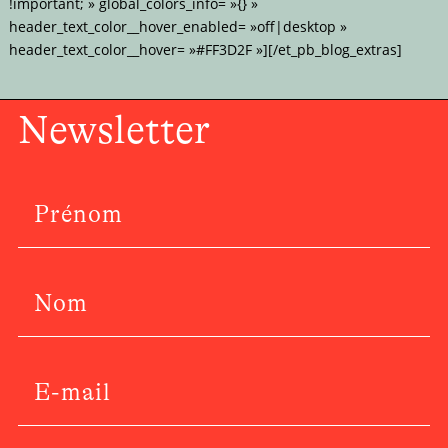
!important; » global_colors_info= »{} »
header_text_color__hover_enabled= »off|desktop »
header_text_color__hover= »#FF3D2F »][/et_pb_blog_extras]
Newsletter