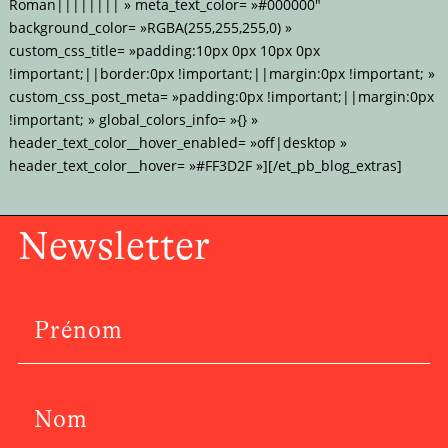
Roman|||||||| » meta_text_color= »#000000″
background_color= »RGBA(255,255,255,0) »
custom_css_title= »padding:10px 0px 10px 0px
!important;||border:0px !important;||margin:0px !important; »
custom_css_post_meta= »padding:0px !important;||margin:0px
!important; » global_colors_info= »{} »
header_text_color__hover_enabled= »off|desktop »
header_text_color__hover= »#FF3D2F »][/et_pb_blog_extras]
Newsletter