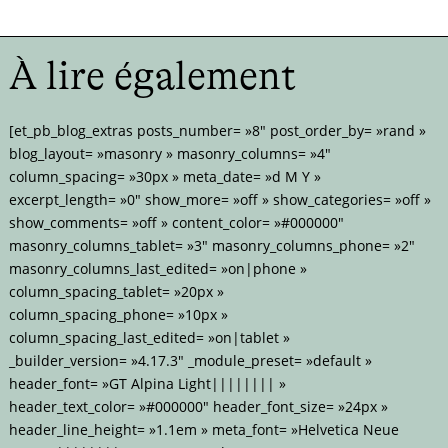
À lire également
[et_pb_blog_extras posts_number= »8″ post_order_by= »rand »
blog_layout= »masonry » masonry_columns= »4″
column_spacing= »30px » meta_date= »d M Y »
excerpt_length= »0″ show_more= »off » show_categories= »off »
show_comments= »off » content_color= »#000000″
masonry_columns_tablet= »3″ masonry_columns_phone= »2″
masonry_columns_last_edited= »on|phone »
column_spacing_tablet= »20px »
column_spacing_phone= »10px »
column_spacing_last_edited= »on|tablet »
_builder_version= »4.17.3″ _module_preset= »default »
header_font= »GT Alpina Light|||||||| »
header_text_color= »#000000″ header_font_size= »24px »
header_line_height= »1.1em » meta_font= »Helvetica Neue