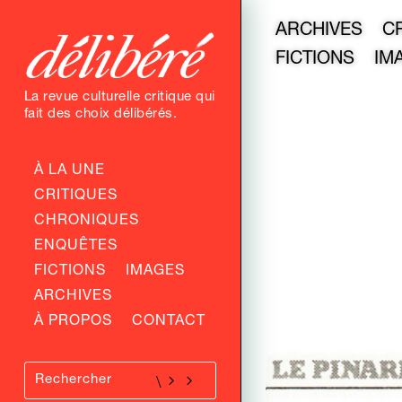
ARCHIVES
C
FICTIONS
IM
La revue culturelle critique qui
fait des choix délibérés.
À LA UNE
CRITIQUES
CHRONIQUES
ENQUÊTES
FICTIONS
IMAGES
ARCHIVES
À PROPOS
CONTACT