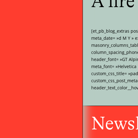
À lir
[et_pb_blog_extras po
meta_date= »d M Y » e
masonry_columns_tabl
column_spacing_phone=
header_font= »GT Alpi
meta_font= »Helvetica
custom_css_title= »pa
custom_css_post_meta= 
header_text_color__ho
Newsl