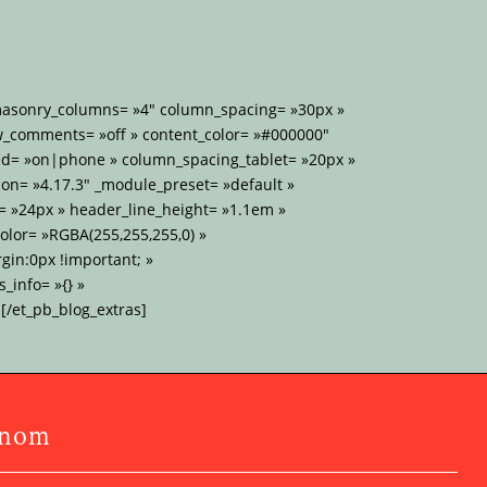
 masonry_columns= »4″ column_spacing= »30px »
w_comments= »off » content_color= »#000000″
d= »on|phone » column_spacing_tablet= »20px »
on= »4.17.3″ _module_preset= »default »
= »24px » header_line_height= »1.1em »
lor= »RGBA(255,255,255,0) »
gin:0px !important; »
_info= »{} »
[/et_pb_blog_extras]