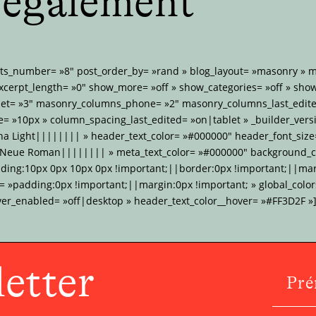
e également
sts_number= »8″ post_order_by= »rand » blog_layout= »masonry »
xcerpt_length= »0″ show_more= »off » show_categories= »off » sho
et= »3″ masonry_columns_phone= »2″ masonry_columns_last_edite
 »10px » column_spacing_last_edited= »on|tablet » _builder_versi
na Light|||||||| » header_text_color= »#000000″ header_font_size
 Neue Roman|||||||| » meta_text_color= »#000000″ background_co
dding:10px 0px 10px 0px !important;||border:0px !important;||mar
»padding:0px !important;||margin:0px !important; » global_colors
ver_enabled= »off|desktop » header_text_color__hover= »#FF3D2F »]
etter