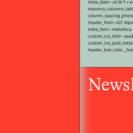
meta_date= »d M Y » e
masonry_columns_tabl
column_spacing_phone=
header_font= »GT Alpi
meta_font= »Helvetica
custom_css_title= »pa
custom_css_post_meta= 
header_text_color__ho
Newsl