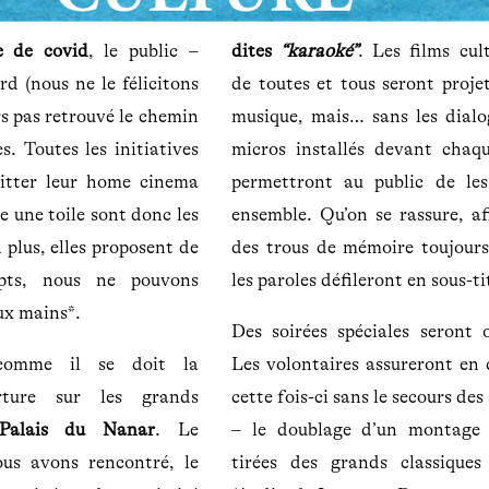
e de covid
, le public –
dites
“karaoké”
. Les films cul
d (nous ne le félicitons
de toutes et tous seront proje
rs pas retrouvé le chemin
musique, mais… sans les dialo
s. Toutes les initiatives
micros installés devant chaqu
uitter leur home cinema
permettront au public de le
re une toile sont donc les
ensemble. Qu’on se rassure, af
 plus, elles proposent de
des trous de mémoire toujours 
pts, nous ne pouvons
les paroles défileront en sous-ti
ux mains*.
Des soirées spéciales seront o
comme il se doit la
Les volontaires assureront en 
rture sur les grands
cette fois-ci sans le secours des
Palais du Nanar
. Le
– le doublage d’un montage 
ous avons rencontré, le
tirées des grands classique