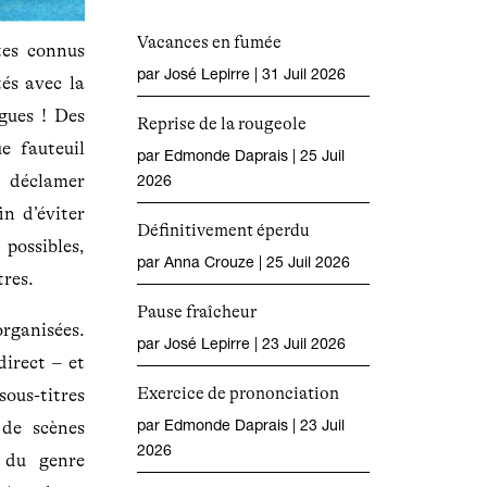
Vacances en fumée
tes connus
par
José Lepirre
|
31 Juil 2026
tés avec la
gues ! Des
Reprise de la rougeole
e fauteuil
par
Edmonde Daprais
|
25 Juil
s déclamer
2026
in d’éviter
Définitivement éperdu
possibles,
par
Anna Crouze
|
25 Juil 2026
tres.
Pause fraîcheur
rganisées.
par
José Lepirre
|
23 Juil 2026
direct – et
Exercice de prononciation
 sous-titres
par
Edmonde Daprais
|
23 Juil
de scènes
2026
s du genre