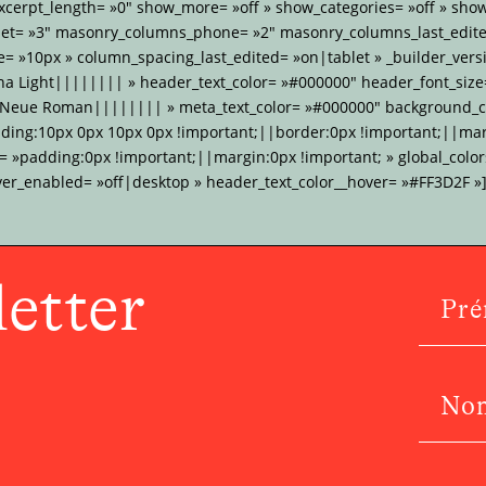
xcerpt_length= »0″ show_more= »off » show_categories= »off » sho
et= »3″ masonry_columns_phone= »2″ masonry_columns_last_edite
 »10px » column_spacing_last_edited= »on|tablet » _builder_versi
na Light|||||||| » header_text_color= »#000000″ header_font_size
 Neue Roman|||||||| » meta_text_color= »#000000″ background_co
dding:10px 0px 10px 0px !important;||border:0px !important;||mar
»padding:0px !important;||margin:0px !important; » global_colors
ver_enabled= »off|desktop » header_text_color__hover= »#FF3D2F »]
etter