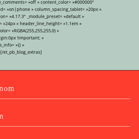
w_comments= »off » content_color= »#000000″
d= »on|phone » column_spacing_tablet= »20px »
on= »4.17.3″ _module_preset= »default »
= »24px » header_line_height= »1.1em »
lor= »RGBA(255,255,255,0) »
gin:0px !important; »
_info= »{} »
[/et_pb_blog_extras]