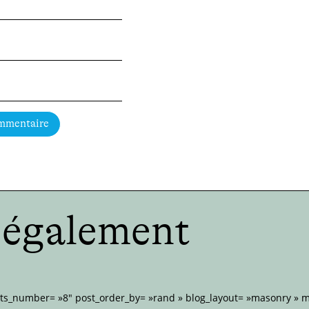
ommentaire
e également
sts_number= »8″ post_order_by= »rand » blog_layout= »masonry »