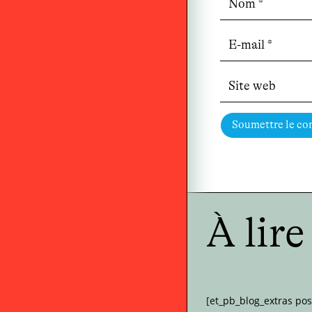
Soumettre le c
À lir
[et_pb_blog_extras po