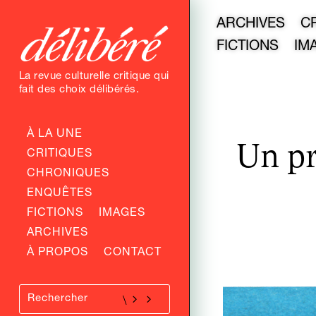
ARCHIVES
C
FICTIONS
IM
La revue culturelle critique qui
fait des choix délibérés.
À LA UNE
Un pr
CRITIQUES
CHRONIQUES
ENQUÊTES
FICTIONS
IMAGES
ARCHIVES
À PROPOS
CONTACT