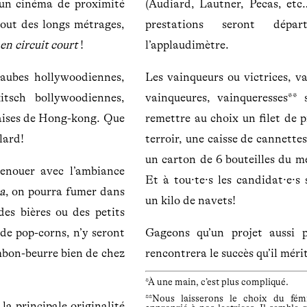
un cinéma de proximité
(Audiard, Lautner, Pecas, etc…
tout des longs métrages,
prestations seront dépar
en circuit court
!
l’applaudimètre.
aubes hollywoodiennes,
Les vainqueurs ou victrices, v
itsch bollywoodiennes,
vainqueures, vainqueresses** 
aises de Hong-kong. Que
remettre au choix un filet de 
lard!
terroir, une caisse de cannette
un carton de 6 bouteilles du me
enouer avec l’ambiance
Et à tou·te·s les candidat·e·s 
a
, on pourra fumer dans
un kilo de navets!
 des bières ou des petits
 de pop-corns, n’y seront
Gageons qu’un projet aussi 
mbon-beurre bien de chez
rencontrera le succès qu’il méri
*À une main, c’est plus compliqué.
**Nous laisserons le choix du fém
la principale originalité