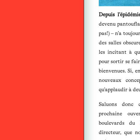
Depuis l’épidémi
devenu pantouflar
pas!) – n’a toujou
des salles obscure
les incitant à q
pour sortir se fai
bienvenues. Si, en
nouveaux conce
qu’applaudir à de
Saluons donc 
prochaine ouve
boulevards du
directeur, que n