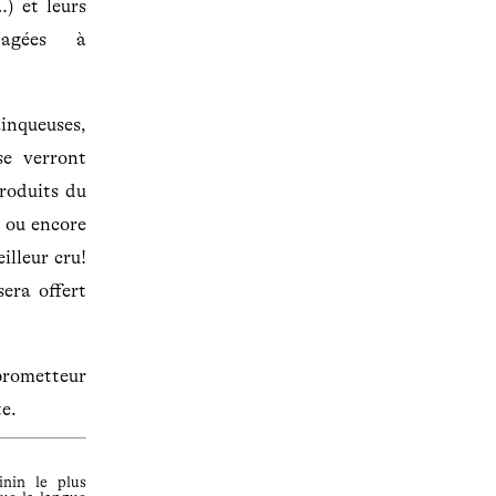
) et leurs
tagées à
ainqueuses,
se verront
produits du
s ou encore
illeur cru!
sera offert
prometteur
te.
inin le plus