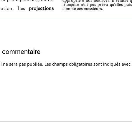
approprié à nos lectrices. Il semble 
française n’ait pas prévu qu’elles pui
mation. Les
projections
comme ces messieurs.
n commentaire
l ne sera pas publiée.
Les champs obligatoires sont indiqués avec