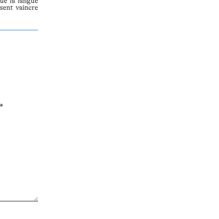
que la langue
ssent vaincre
*