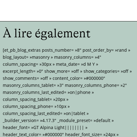
À lire également
[et_pb_blog_extras posts_number= »8″ post_order_by= »rand »
blog_layout= »masonry » masonry_columns= »4″
column_spacing= »30px » meta_date= »d M Y »
excerpt_length= »0″ show_more= »off » show_categories= »off »
show_comments= »off » content_color= »#000000″
masonry_columns_tablet= »3″ masonry_columns_phone= »2″
masonry_columns_last_edited= »on|phone »
column_spacing_tablet= »20px »
column_spacing_phone= »10px »
column_spacing_last_edited= »on|tablet »
_builder_version= »4.17.3″ _module_preset= »default »
header_font= »GT Alpina Light|||||||| »
header_text_color= »#000000″ header_font_size= »24px »