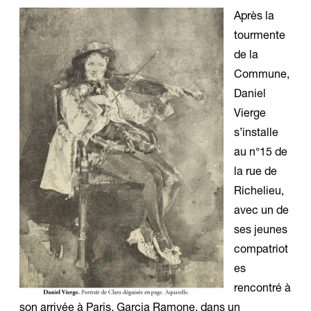
Après la
tourmente
de la
Commune,
Daniel
Vierge
s’installe
au n°15 de
la rue de
Richelieu,
avec un de
ses jeunes
compatriot
es
rencontré à
son arrivée à Paris, Garcia Ramone, dans un