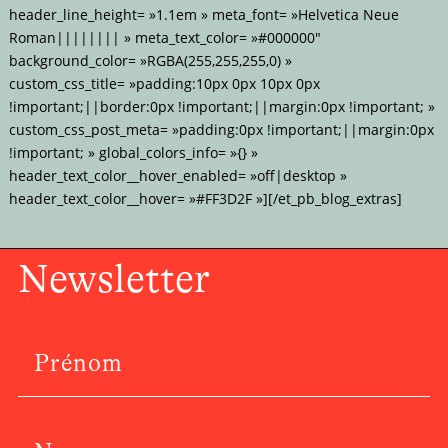
header_line_height= »1.1em » meta_font= »Helvetica Neue
Roman|||||||| » meta_text_color= »#000000″
background_color= »RGBA(255,255,255,0) »
custom_css_title= »padding:10px 0px 10px 0px
!important;||border:0px !important;||margin:0px !important; »
custom_css_post_meta= »padding:0px !important;||margin:0px
!important; » global_colors_info= »{} »
header_text_color__hover_enabled= »off|desktop »
header_text_color__hover= »#FF3D2F »][/et_pb_blog_extras]
Newsletter