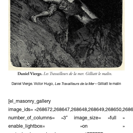
Daniel Vierge. Victor Hugo,
Les Travailleurs de la Mer
– Gilliatt le malin
[el_masonry_gallery
image_ids= »268672,268647,268648,268649,268650,268
number_of_columns= »3″ image_size= »full »
enable_lightbox= »on »