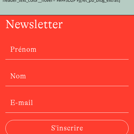
header_text_color__hover= »#FF3D2F »][/et_pb_blog_extras]
Newsletter
S'inscrire