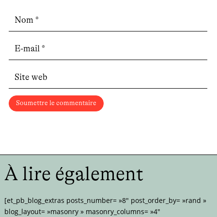
Soumettre le commentaire
À lire également
[et_pb_blog_extras posts_number= »8″ post_order_by= »rand »
blog_layout= »masonry » masonry_columns= »4″