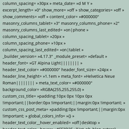
column_spacing= »30px » meta_date= »d M Y »
excerpt_length= »0″ show_more= »off » show_categories= »off »
show_comments= »off » content_color= »#000000″
masonry_columns_tablet= »3″ masonry_columns_phone= »2″
masonry_columns_last_edited= »on|phone »
column_spacing_tablet= »20px »
column_spacing_phone= »10px »
column_spacing_last_edited= »on|tablet »
_builder_version= »4.17.3″ _module_preset= »default »
header_font= »GT Alpina Light|||||||| »
header_text_color= »#000000″ header_font_size= »24px »
header_line_height= »1.1em » meta_font= »Helvetica Neue
Roman|||||||| » meta_text_color= »#000000″
background_color= »RGBA(255,255,255,0) »
custom_css_title= »padding:10px 0px 10px 0px
!important;||border:0px !important;||margin:0px !important; »
custom_css_post_meta= »padding:0px !important;||margin:0px
!important; » global_colors_info= »{} »
header_text_color__hover_enabled= »off|desktop »