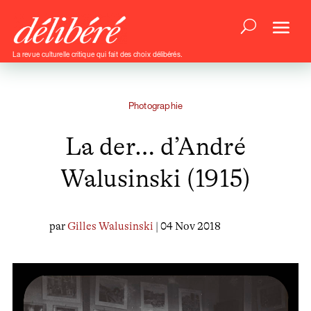
La revue culturelle critique qui fait des choix délibérés.
Photographie
La der… d’André
Walusinski (1915)
par
Gilles Walusinski
| 04 Nov 2018