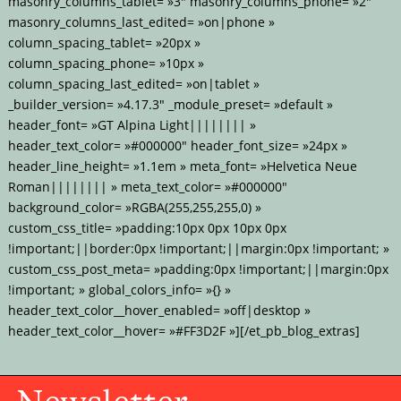
masonry_columns_tablet= »3″ masonry_columns_phone= »2″
masonry_columns_last_edited= »on|phone »
column_spacing_tablet= »20px »
column_spacing_phone= »10px »
column_spacing_last_edited= »on|tablet »
_builder_version= »4.17.3″ _module_preset= »default »
header_font= »GT Alpina Light|||||||| »
header_text_color= »#000000″ header_font_size= »24px »
header_line_height= »1.1em » meta_font= »Helvetica Neue
Roman|||||||| » meta_text_color= »#000000″
background_color= »RGBA(255,255,255,0) »
custom_css_title= »padding:10px 0px 10px 0px
!important;||border:0px !important;||margin:0px !important; »
custom_css_post_meta= »padding:0px !important;||margin:0px
!important; » global_colors_info= »{} »
header_text_color__hover_enabled= »off|desktop »
header_text_color__hover= »#FF3D2F »][/et_pb_blog_extras]