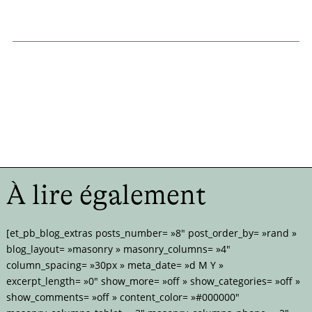
À lire également
[et_pb_blog_extras posts_number= »8″ post_order_by= »rand »
blog_layout= »masonry » masonry_columns= »4″
column_spacing= »30px » meta_date= »d M Y »
excerpt_length= »0″ show_more= »off » show_categories= »off »
show_comments= »off » content_color= »#000000″