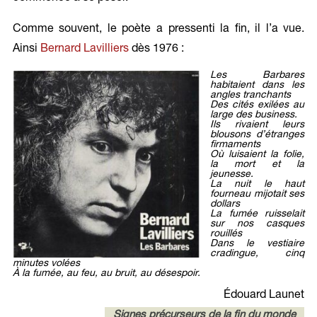
Comme souvent, le poète a pressenti la fin, il l’a vue.
Ainsi
Bernard Lavilliers
dès 1976 :
Les Barbares
habitaient dans les
angles tranchants
Des cités exilées au
large des business.
Ils rivaient leurs
blousons d’étranges
firmaments
Où luisaient la folie,
la mort et la
jeunesse.
La nuit le haut
fourneau mijotait ses
dollars
La fumée ruisselait
sur nos casques
rouillés
Dans le vestiaire
cradingue, cinq
minutes volées
À la fumée, au feu, au bruit, au désespoir.
Édouard Launet
Signes précurseurs de la fin du monde