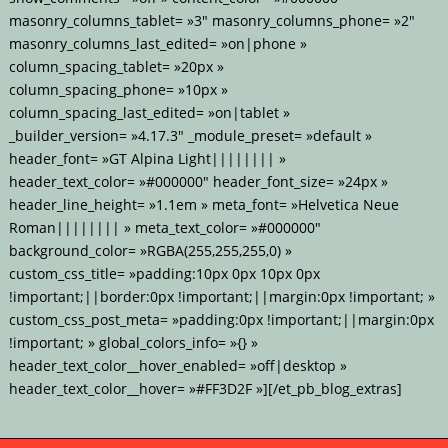
masonry_columns_tablet= »3″ masonry_columns_phone= »2″
masonry_columns_last_edited= »on|phone »
column_spacing_tablet= »20px »
column_spacing_phone= »10px »
column_spacing_last_edited= »on|tablet »
_builder_version= »4.17.3″ _module_preset= »default »
header_font= »GT Alpina Light|||||||| »
header_text_color= »#000000″ header_font_size= »24px »
header_line_height= »1.1em » meta_font= »Helvetica Neue
Roman|||||||| » meta_text_color= »#000000″
background_color= »RGBA(255,255,255,0) »
custom_css_title= »padding:10px 0px 10px 0px
!important;||border:0px !important;||margin:0px !important; »
custom_css_post_meta= »padding:0px !important;||margin:0px
!important; » global_colors_info= »{} »
header_text_color__hover_enabled= »off|desktop »
header_text_color__hover= »#FF3D2F »][/et_pb_blog_extras]