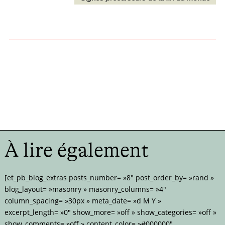
À lire également
[et_pb_blog_extras posts_number= »8″ post_order_by= »rand »
blog_layout= »masonry » masonry_columns= »4″
column_spacing= »30px » meta_date= »d M Y »
excerpt_length= »0″ show_more= »off » show_categories= »off »
show_comments= »off » content_color= »#000000″