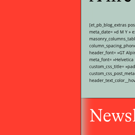
[et_pb_blog_extras po
meta_date= »d M Y » e
masonry_columns_tabl
column_spacing_phone=
header_font= »GT Alpi
meta_font= »Helvetica
custom_css_title= »pa
custom_css_post_meta= 
header_text_color__ho
Newsl