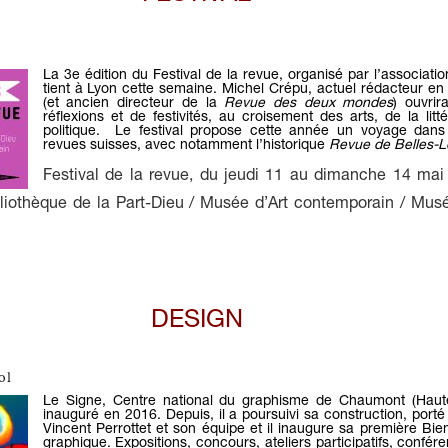
La 3e édition du Festival de la revue, organisé par l’associatio
tient à Lyon cette semaine. Michel Crépu, actuel rédacteur en
(et ancien directeur de la
Revue des deux mondes
) ouvrir
réflexions et de festivités, au croisement des arts, de la litt
politique. Le festival propose cette année un voyage dan
revues suisses, avec notamment l’historique
Revue de Belles-L
Festival de la revue
, du jeudi 11 au dimanche 14 ma
bliothèque de la Part-Dieu / Musée d’Art contemporain / Mu
DESIGN
ol
Le Signe, Centre national du graphisme de Chaumont (Haut
inauguré en 2016
. Depuis, il a poursuivi sa construction, porté
Vincent Perrottet et son équipe et il inaugure sa première Bi
graphique. Expositions, concours, ateliers participatifs, confér