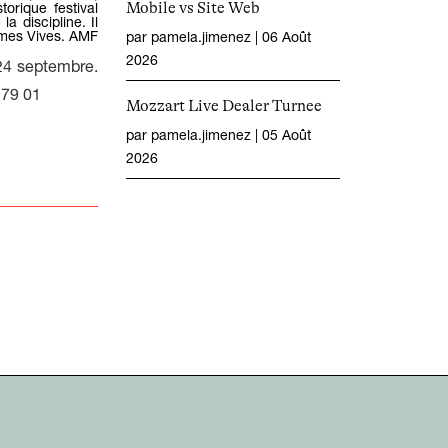
Mobile vs Site Web
torique festival
a discipline. Il
ormes Vives. AMF
par
pamela.jimenez
|
06 Août
2026
24 septembre.
 79 01
Mozzart Live Dealer Turnee
par
pamela.jimenez
|
05 Août
2026