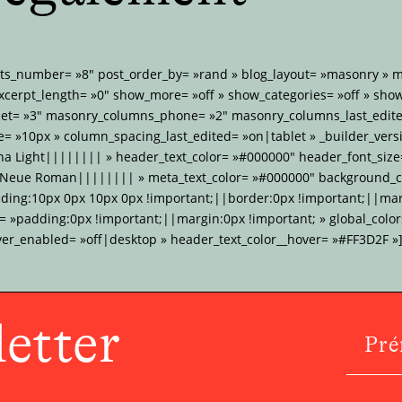
sts_number= »8″ post_order_by= »rand » blog_layout= »masonry »
xcerpt_length= »0″ show_more= »off » show_categories= »off » sho
et= »3″ masonry_columns_phone= »2″ masonry_columns_last_edite
 »10px » column_spacing_last_edited= »on|tablet » _builder_versi
na Light|||||||| » header_text_color= »#000000″ header_font_size
 Neue Roman|||||||| » meta_text_color= »#000000″ background_co
dding:10px 0px 10px 0px !important;||border:0px !important;||mar
»padding:0px !important;||margin:0px !important; » global_colors
ver_enabled= »off|desktop » header_text_color__hover= »#FF3D2F »]
etter