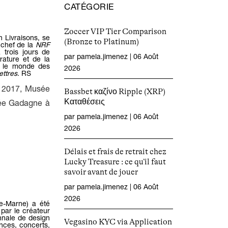
CATÉGORIE
Zoccer VIP Tier Comparison
n Livraisons, se
(Bronze to Platinum)
 chef de la
NRF
a trois jours de
par
pamela.jimenez
|
06 Août
érature et de la
s le monde des
2026
ettres
. RS
i 2017,
Musée
Bassbet καζίνο Ripple (XRP)
Καταθέσεις
sée Gadagne à
par
pamela.jimenez
|
06 Août
2026
Délais et frais de retrait chez
Lucky Treasure : ce qu’il faut
savoir avant de jouer
par
pamela.jimenez
|
06 Août
2026
e-Marne) a été
 par le créateur
ennale de design
Vegasino KYC via Application
ences, concerts,