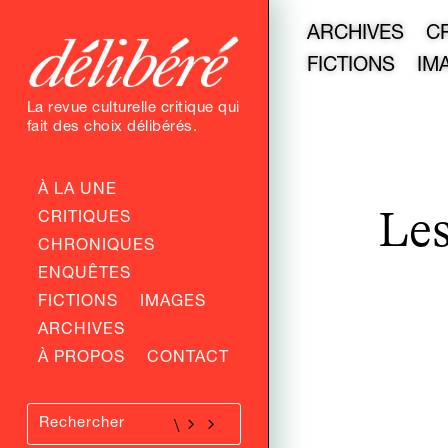
ARCHIVES
C
FICTIONS
IM
La revue culturelle critique qui
fait des choix délibérés.
À LA UNE
Les
CRITIQUES
CHRONIQUES
ENQUÊTES
FICTIONS
IMAGES
ARCHIVES
À PROPOS
CONTACT