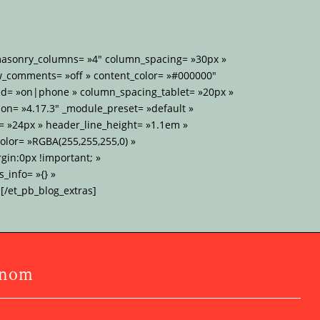
 masonry_columns= »4″ column_spacing= »30px »
w_comments= »off » content_color= »#000000″
d= »on|phone » column_spacing_tablet= »20px »
on= »4.17.3″ _module_preset= »default »
= »24px » header_line_height= »1.1em »
lor= »RGBA(255,255,255,0) »
gin:0px !important; »
_info= »{} »
[/et_pb_blog_extras]