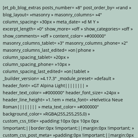
[et_pb_blog_extras posts_number= »8″ post_order_by= »rand »
blog_layout= »masonry » masonry_columns= »4″
column_spacing= »30px » meta_date= »d M Y »
excerpt_length= »0″ show_more= »off » show_categories= »off »
show_comments= »off » content_color= »#000000″
masonry_columns_tablet= »3″ masonry_columns_phone= »2″
masonry_columns_last_edited= »on|phone »
column_spacing_tablet= »20px »
column_spacing_phone= »10px »
column_spacing_last_edited= »on|tablet »
_builder_version= »4.17.3″ _module_preset= »default »
header_font= »GT Alpina Light|||||||| »
header_text_color= »#000000″ header_font_size= »24px »
header_line_height= »1.1em » meta_font= »Helvetica Neue
Roman|||||||| » meta_text_color= »#000000″
background_color= »RGBA(255,255,255,0) »
custom_css_title= »padding:10px 0px 10px 0px
!important;||border:0px !important;||margin:0px !important; »
custom_css_post_meta= »padding:0px !important;||margin:0px