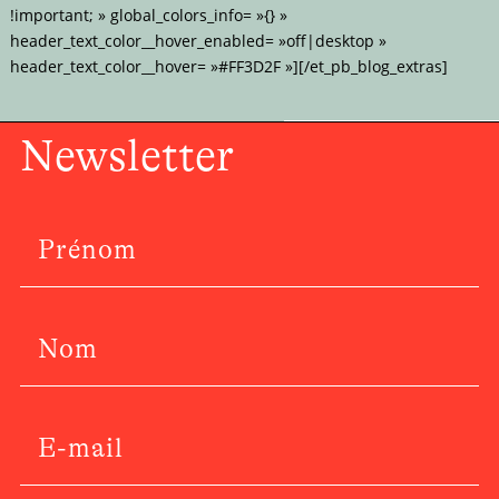
!important; » global_colors_info= »{} »
header_text_color__hover_enabled= »off|desktop »
header_text_color__hover= »#FF3D2F »][/et_pb_blog_extras]
Newsletter