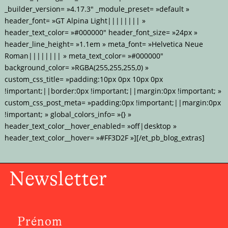
_builder_version= »4.17.3″ _module_preset= »default »
header_font= »GT Alpina Light|||||||| »
header_text_color= »#000000″ header_font_size= »24px »
header_line_height= »1.1em » meta_font= »Helvetica Neue
Roman|||||||| » meta_text_color= »#000000″
background_color= »RGBA(255,255,255,0) »
custom_css_title= »padding:10px 0px 10px 0px
!important;||border:0px !important;||margin:0px !important; »
custom_css_post_meta= »padding:0px !important;||margin:0px
!important; » global_colors_info= »{} »
header_text_color__hover_enabled= »off|desktop »
header_text_color__hover= »#FF3D2F »][/et_pb_blog_extras]
Newsletter