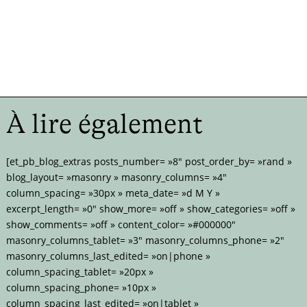
À lire également
[et_pb_blog_extras posts_number= »8″ post_order_by= »rand »
blog_layout= »masonry » masonry_columns= »4″
column_spacing= »30px » meta_date= »d M Y »
excerpt_length= »0″ show_more= »off » show_categories= »off »
show_comments= »off » content_color= »#000000″
masonry_columns_tablet= »3″ masonry_columns_phone= »2″
masonry_columns_last_edited= »on|phone »
column_spacing_tablet= »20px »
column_spacing_phone= »10px »
column_spacing_last_edited= »on|tablet »