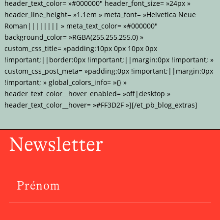
header_text_color= »#000000″ header_font_size= »24px »
header_line_height= »1.1em » meta_font= »Helvetica Neue
Roman|||||||| » meta_text_color= »#000000″
background_color= »RGBA(255,255,255,0) »
custom_css_title= »padding:10px 0px 10px 0px
!important;||border:0px !important;||margin:0px !important; »
custom_css_post_meta= »padding:0px !important;||margin:0px
!important; » global_colors_info= »{} »
header_text_color__hover_enabled= »off|desktop »
header_text_color__hover= »#FF3D2F »][/et_pb_blog_extras]
Newsletter