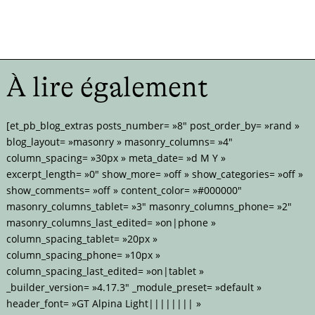
À lire également
[et_pb_blog_extras posts_number= »8″ post_order_by= »rand »
blog_layout= »masonry » masonry_columns= »4″
column_spacing= »30px » meta_date= »d M Y »
excerpt_length= »0″ show_more= »off » show_categories= »off »
show_comments= »off » content_color= »#000000″
masonry_columns_tablet= »3″ masonry_columns_phone= »2″
masonry_columns_last_edited= »on|phone »
column_spacing_tablet= »20px »
column_spacing_phone= »10px »
column_spacing_last_edited= »on|tablet »
_builder_version= »4.17.3″ _module_preset= »default »
header_font= »GT Alpina Light|||||||| »