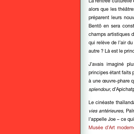
La rentrée culturelle
alors que les théâtr
préparent leurs nouv
Bentô en sera cons
champs artistiques di
qui relève de l’air 
autre ? Là est le pri
J’avais imaginé plu
principes étant faits 
à une œuvre-phare qui
splendour
, d’Apicha
Le cinéaste thaïland
vies antérieures
, Pa
l’appelle Joe – ce qu
Musée d’Art moderne