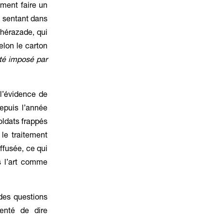
ment faire un
e sentant dans
éhérazade, qui
elon le carton
té imposé par
l’évidence de
depuis l’année
oldats frappés
le traitement
ffusée, ce qui
s l’art comme
 des questions
tenté de dire