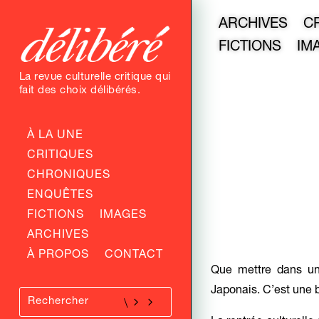
ARCHIVES
C
FICTIONS
IM
La revue culturelle critique qui
fait des choix délibérés.
À LA UNE
CRITIQUES
CHRONIQUES
ENQUÊTES
FICTIONS
IMAGES
ARCHIVES
À PROPOS
CONTACT
Que mettre dans un
Japonais. C’est une 