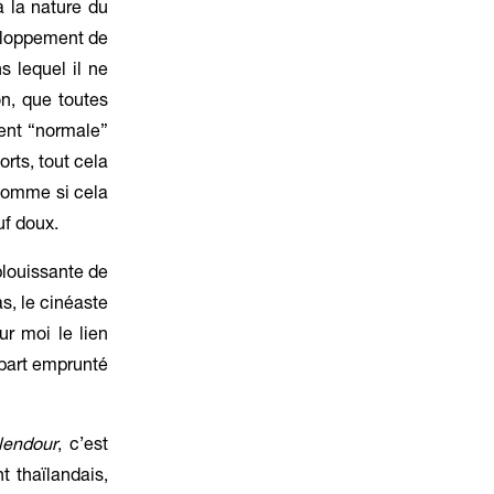
à la nature du
veloppement de
s lequel il ne
on, que toutes
ent “normale”
orts, tout cela
 comme si cela
uf doux.
éblouissante de
s, le cinéaste
ur moi le lien
 part emprunté
lendour
, c’est
t thaïlandais,