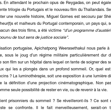
s. En attendant le prochain opus de Reygadas, on peut égale
cente trilogie du Portugais et le nouveau film du Thaïlandais. S
nter une nouvelle histoire, Miguel Gomes est secouru par Sh
 heur(t)s et malheurs du Portugal contemporain, un pays qui, s
acun des trois films, a été victime
“d’un programme d’austéri
urvu de tout sens de justice sociale”
.
isation portugaise, Apichatpong Weerasethakul nous parle à 
de, sous le joug d’un régime militaire particulièrement dur 
e son film sur un hôpital dans lequel on tente de soigner des s
ux qui les a plongés dans un profond sommeil. Or, quel est 
cins ? La luminothérapie, soit une exposition à une lumière di
de la définition d’une projection cinématographique. Non pa
omme seule possibilité de rester en vie, ou de revenir à la vie.
tient prisonniers du sommeil ? Se réveilleront-ils ? Ce sont
ste se confronte. Il le fait merveilleusement, serait-on 