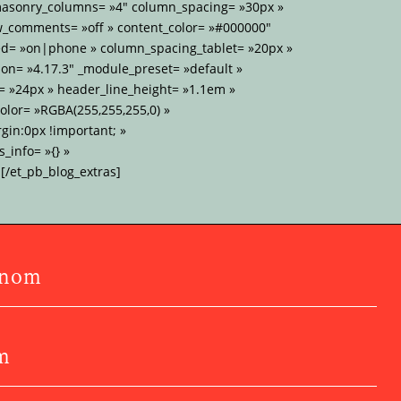
 masonry_columns= »4″ column_spacing= »30px »
w_comments= »off » content_color= »#000000″
d= »on|phone » column_spacing_tablet= »20px »
on= »4.17.3″ _module_preset= »default »
= »24px » header_line_height= »1.1em »
lor= »RGBA(255,255,255,0) »
gin:0px !important; »
_info= »{} »
[/et_pb_blog_extras]