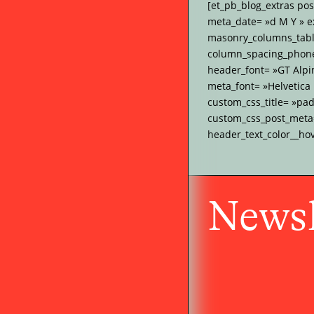
[et_pb_blog_extras po
meta_date= »d M Y » e
masonry_columns_tabl
column_spacing_phone=
header_font= »GT Alpi
meta_font= »Helvetica
custom_css_title= »pa
custom_css_post_meta= 
header_text_color__ho
Newsl