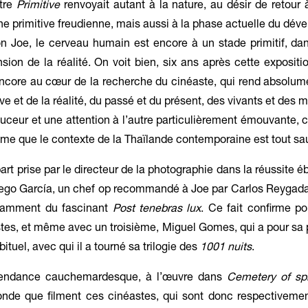
itre
Primitive
renvoyait autant à la nature, au désir de retour 
ène primitive freudienne, mais aussi à la phase actuelle du dé
lon Joe, le cerveau humain est encore à un stade primitif, dan
sion de la réalité. On voit bien, six ans après cette expositi
ncore au cœur de la recherche du cinéaste, qui rend absolum
e et de la réalité, du passé et du présent, des vivants et des m
ceur et une attention à l’autre particulièrement émouvante,
même que le contexte de la Thaïlande contemporaine est tout sa
 part prise par le directeur de la photographie dans la réussite 
e Diego García, un chef op recommandé à Joe par Carlos Reygada
otamment du fascinant
Post tenebras lux
. Ce fait confirme po
stes, et même avec un troisième, Miguel Gomes, qui a pour sa
tuel, avec qui il a tourné sa trilogie des
1001 nuits
.
 tendance cauchemardesque, à l’œuvre dans
Cemetery of sp
onde que filment ces cinéastes, qui sont donc respectivemen