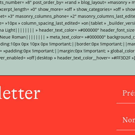
sts_number= »8″ post_order_by= »rand » blog_layout= »masonry »
xcerpt_length= »0″ show_more= »off » show_categories= »off » sho
et= »3″ masonry_columns_phone= »2″ masonry_columns_last_edite
 »10px » column_spacing_last_edited= »on|tablet » _builder_versi
na Light|||||||| » header_text_color= »#000000″ header_font_size
 Neue Roman|||||||| » meta_text_color= »#000000″ background_co
dding:10px 0px 10px 0px !important;||border:0px !important;||mar
»padding:0px !important;||margin:0px !important; » global_colors
ver_enabled= »off|desktop » header_text_color__hover= »#FF3D2F »]
etter