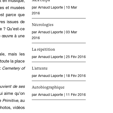
Mea culpa
et en musique,
par
Arnaud Laporte
|
10 Mar
ries et musées
2016
’est parce que
res issues de
Nécrologies
re ? Qu’est-ce
par
Arnaud Laporte
|
03 Mar
e œuvre à une
2016
La répétition
ale, mais les
par
Arnaud Laporte
|
25 Fév 2016
 toute la place
L’attente
 :
Cemetery of
par
Arnaud Laporte
|
18 Fév 2016
uvient de ses
Autobiographique
ui aime qu’on
par
Arnaud Laporte
|
11 Fév 2016
ée
Primitive
, au
photos, vidéos