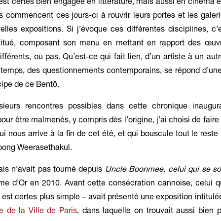
 est certes bien engagée en littérature, mais aussi en cinéma 
es commencent ces jours-ci à rouvrir leurs portes et les gale
elles expositions. Si j’évoque ces différentes disciplines, c
titué, composant son menu en mettant en rapport des œuv
fférents, ou pas. Qu’est-ce qui fait lien, d’un artiste à un aut
du temps, des questionnements contemporains, se répond d’un
ncipe de ce Bentô.
sieurs rencontres possibles dans cette chronique inaugur
pour être malmenés, y compris dès l’origine, j’ai choisi de faire
 nous arrive à la fin de cet été, et qui bouscule tout le reste
tpong Weerasethakul.
ais n’avait pas tourné depuis
Uncle Boonmee, celui qui se so
lme d’Or en 2010. Avant cette consécration cannoise, celui q
i est certes plus simple – avait présenté une exposition intitul
 de la Ville de Paris
, dans laquelle on trouvait aussi bien 