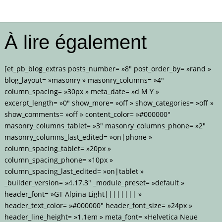
À lire également
[et_pb_blog_extras posts_number= »8″ post_order_by= »rand »
blog_layout= »masonry » masonry_columns= »4″
column_spacing= »30px » meta_date= »d M Y »
excerpt_length= »0″ show_more= »off » show_categories= »off »
show_comments= »off » content_color= »#000000″
masonry_columns_tablet= »3″ masonry_columns_phone= »2″
masonry_columns_last_edited= »on|phone »
column_spacing_tablet= »20px »
column_spacing_phone= »10px »
column_spacing_last_edited= »on|tablet »
_builder_version= »4.17.3″ _module_preset= »default »
header_font= »GT Alpina Light|||||||| »
header_text_color= »#000000″ header_font_size= »24px »
header_line_height= »1.1em » meta_font= »Helvetica Neue