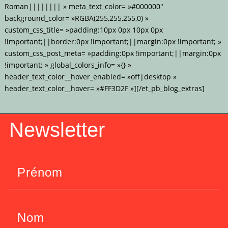
Roman|||||||| » meta_text_color= »#000000″
background_color= »RGBA(255,255,255,0) »
custom_css_title= »padding:10px 0px 10px 0px
!important;||border:0px !important;||margin:0px !important; »
custom_css_post_meta= »padding:0px !important;||margin:0px
!important; » global_colors_info= »{} »
header_text_color__hover_enabled= »off|desktop »
header_text_color__hover= »#FF3D2F »][/et_pb_blog_extras]
Newsletter