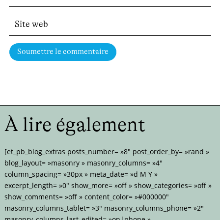
Soumettre le commentaire
À lire également
[et_pb_blog_extras posts_number= »8″ post_order_by= »rand »
blog_layout= »masonry » masonry_columns= »4″
column_spacing= »30px » meta_date= »d M Y »
excerpt_length= »0″ show_more= »off » show_categories= »off »
show_comments= »off » content_color= »#000000″
masonry_columns_tablet= »3″ masonry_columns_phone= »2″
masonry_columns_last_edited= »on|phone »