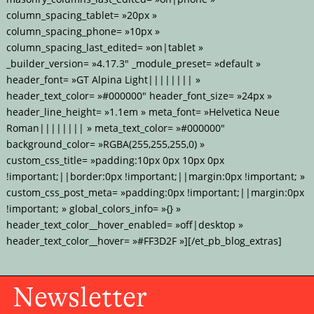
column_spacing_tablet= »20px »
column_spacing_phone= »10px »
column_spacing_last_edited= »on|tablet »
_builder_version= »4.17.3″ _module_preset= »default »
header_font= »GT Alpina Light|||||||| »
header_text_color= »#000000″ header_font_size= »24px »
header_line_height= »1.1em » meta_font= »Helvetica Neue
Roman|||||||| » meta_text_color= »#000000″
background_color= »RGBA(255,255,255,0) »
custom_css_title= »padding:10px 0px 10px 0px
!important;||border:0px !important;||margin:0px !important; »
custom_css_post_meta= »padding:0px !important;||margin:0px
!important; » global_colors_info= »{} »
header_text_color__hover_enabled= »off|desktop »
header_text_color__hover= »#FF3D2F »][/et_pb_blog_extras]
Newsletter