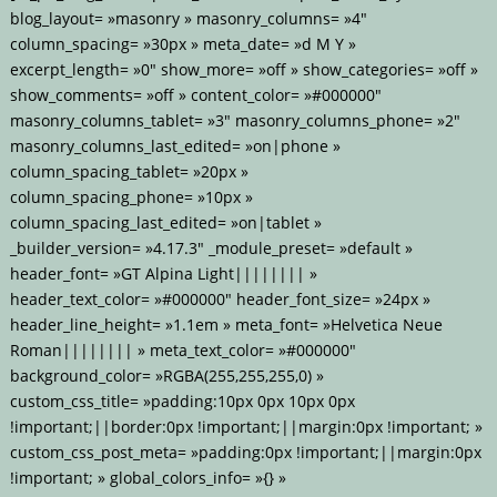
blog_layout= »masonry » masonry_columns= »4″
column_spacing= »30px » meta_date= »d M Y »
excerpt_length= »0″ show_more= »off » show_categories= »off »
show_comments= »off » content_color= »#000000″
masonry_columns_tablet= »3″ masonry_columns_phone= »2″
masonry_columns_last_edited= »on|phone »
column_spacing_tablet= »20px »
column_spacing_phone= »10px »
column_spacing_last_edited= »on|tablet »
_builder_version= »4.17.3″ _module_preset= »default »
header_font= »GT Alpina Light|||||||| »
header_text_color= »#000000″ header_font_size= »24px »
header_line_height= »1.1em » meta_font= »Helvetica Neue
Roman|||||||| » meta_text_color= »#000000″
background_color= »RGBA(255,255,255,0) »
custom_css_title= »padding:10px 0px 10px 0px
!important;||border:0px !important;||margin:0px !important; »
custom_css_post_meta= »padding:0px !important;||margin:0px
!important; » global_colors_info= »{} »