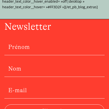
header_text_color__hover_enabled= »off|desktop »
header_text_color__hover= »#FF3D2F »][/et_pb_blog_extras]
Newsletter