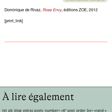
Dominique de Rivaz,
Rose Envy
, éditions ZOE, 2012
[print_link]
À lire également
[et_pb_blog_extras posts_number= »8″ post_order_by= »rand »