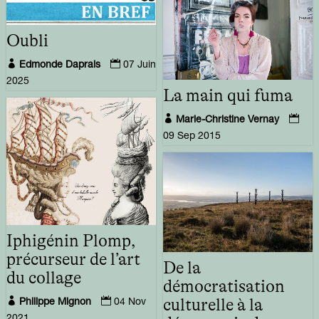
Oubli


Edmonde Daprais
07 Juin
2025
La main qui fuma


Marie-Christine Vernay
09 Sep 2015
Iphigénin Plomp,
précurseur de l’art
De la
du collage
démocratisation


culturelle à la
Philippe Mignon
04 Nov
2021