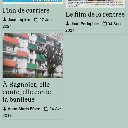
Plan de carrière
Le film de la rentrée


José Lepirre
27 Jan


Jean Perlephile
04 Sep
2024
2024
À Bagnolet, elle
conte, elle conte
la banlieue


Anne-Marie Fèvre
24 Avr
2018