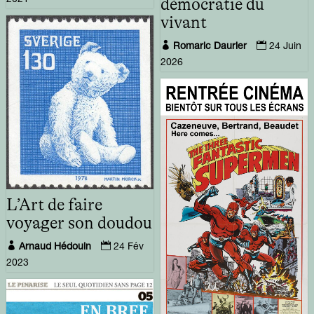
démocratie du
vivant


Romaric Daurier
24 Juin
2026
L’Art de faire
voyager son doudou


Arnaud Hédouin
24 Fév
2023