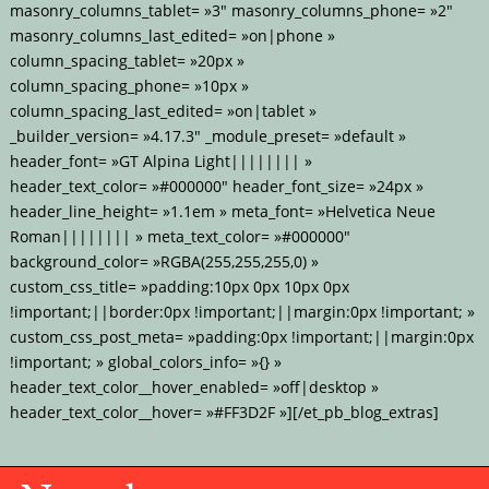
masonry_columns_tablet= »3″ masonry_columns_phone= »2″
masonry_columns_last_edited= »on|phone »
column_spacing_tablet= »20px »
column_spacing_phone= »10px »
column_spacing_last_edited= »on|tablet »
_builder_version= »4.17.3″ _module_preset= »default »
header_font= »GT Alpina Light|||||||| »
header_text_color= »#000000″ header_font_size= »24px »
header_line_height= »1.1em » meta_font= »Helvetica Neue
Roman|||||||| » meta_text_color= »#000000″
background_color= »RGBA(255,255,255,0) »
custom_css_title= »padding:10px 0px 10px 0px
!important;||border:0px !important;||margin:0px !important; »
custom_css_post_meta= »padding:0px !important;||margin:0px
!important; » global_colors_info= »{} »
header_text_color__hover_enabled= »off|desktop »
header_text_color__hover= »#FF3D2F »][/et_pb_blog_extras]