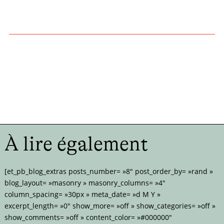
À lire également
[et_pb_blog_extras posts_number= »8″ post_order_by= »rand »
blog_layout= »masonry » masonry_columns= »4″
column_spacing= »30px » meta_date= »d M Y »
excerpt_length= »0″ show_more= »off » show_categories= »off »
show_comments= »off » content_color= »#000000″