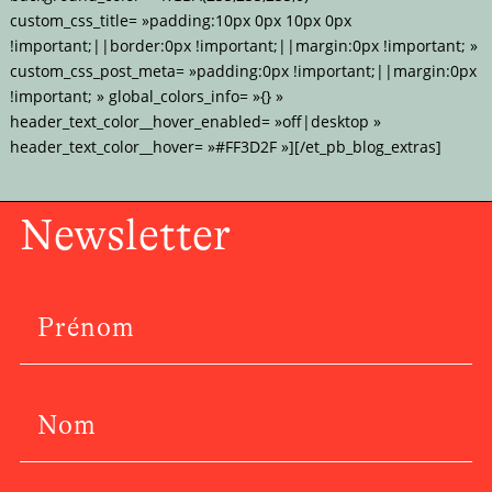
custom_css_title= »padding:10px 0px 10px 0px
!important;||border:0px !important;||margin:0px !important; »
custom_css_post_meta= »padding:0px !important;||margin:0px
!important; » global_colors_info= »{} »
header_text_color__hover_enabled= »off|desktop »
header_text_color__hover= »#FF3D2F »][/et_pb_blog_extras]
Newsletter