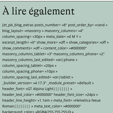
À lire également
[et_pb_blog_extras posts_number= »8″ post_order_by= »rand »
blog_layout= »masonry » masonry_columns= »4″
column_spacing= »30px » meta_date= »d M Y »
excerpt_length= »0″ show_more= »off » show_categories= »off »
show_comments= »off » content_color= »#000000″
masonry_columns_tablet= »3″ masonry_columns_phone= »2″
masonry_columns_last_edited= »on|phone »
column_spacing_tablet= »20px »
column_spacing_phone= »10px »
column_spacing_last_edited= »on|tablet »
_builder_version= »4.17.3″ _module_preset= »default »
header_font= »GT Alpina Light|||||||| »
header_text_color= »#000000″ header_font_size= »24px »
header_line_height= »1.1em » meta_font= »Helvetica Neue
Roman|||||||| » meta_text_color= »#000000″
background_color= »RGBA(255,255,255,0) »