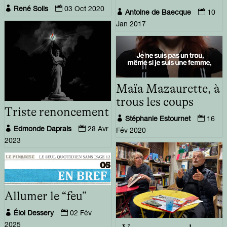


René Solis
03 Oct 2020


Antoine de Baecque
10
Jan 2017
Maïa Mazaurette, à
trous les coups
Triste renoncement


Stéphanie Estournet
16


Edmonde Daprais
28 Avr
Fév 2020
2023
Allumer le “feu”


Éloi Dessery
02 Fév
2025