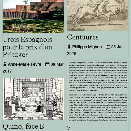
Centaures
Trois Espagnols
pour le prix d’un


Philippe Mignon
25 Jan
Pritzker
2026


Anne-Marie Fèvre
08 Mar
2017
Quino, face B
7