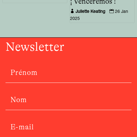
¡ Venceremos !


Juliette Keating
26 Jan
2025
Newsletter