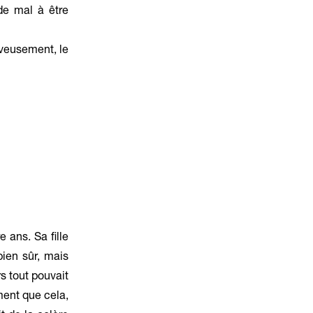
de mal à être
rveusement, le
 ans. Sa fille
bien sûr, mais
rs tout pouvait
ement que cela,