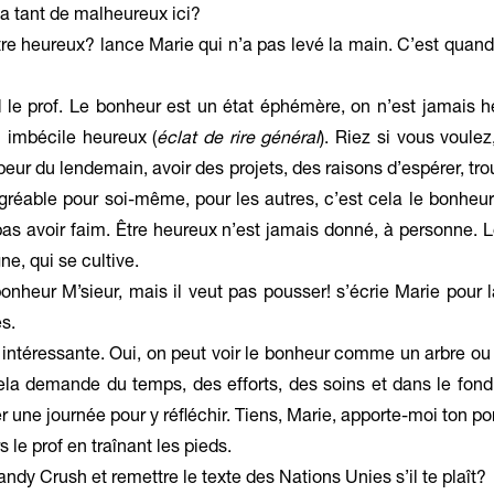
y a tant de malheureux ici?
tre heureux? lance Marie qui n’a pas levé la main. C’est quand
d le prof. Le bonheur est un état éphémère, on n’est jamais h
 imbécile heureux (
éclat de rire général
). Riez si vous voule
r peur du lendemain, avoir des projets, des raisons d’espérer, t
gréable pour soi-même, pour les autres, c’est cela le bonheur.
as avoir faim. Être heureux n’est jamais donné, à personne. 
e, qui se cultive.
bonheur M’sieur, mais il veut pas pousser! s’écrie Marie pour 
s.
intéressante. Oui, on peut voir le bonheur comme un arbre ou u
Cela demande du temps, des efforts, des soins et dans le fond
 une journée pour y réfléchir. Tiens, Marie, apporte-moi ton po
s le prof en traînant les pieds.
dy Crush et remettre le texte des Nations Unies s’il te plaît?