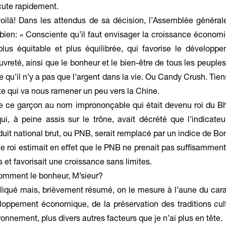
cute rapidement.
oilà! Dans les attendus de sa décision, l’Assemblée général
 bien: « Consciente qu’il faut envisager la croissance écono
lus équitable et plus équilibrée, qui favorise le développ
auvreté, ainsi que le bonheur et le bien-être de tous les peuples
e qu’il n’y a pas que l’argent dans la vie. Ou Candy Crush. Tien
e qui va nous ramener un peu vers la Chine.
 de ce garçon au nom imprononçable qui était devenu roi du B
ui, à peine assis sur le trône, avait décrété que l’indicate
uit national brut, ou PNB, serait remplacé par un indice de Bo
ne roi estimait en effet que le PNB ne prenait pas suffisammen
 et favorisait une croissance sans limites.
omment le bonheur, M’sieur?
iqué mais, brièvement résumé, on le mesure à l’aune du cara
loppement économique, de la préservation des traditions cult
onnement, plus divers autres facteurs que je n’ai plus en tête.