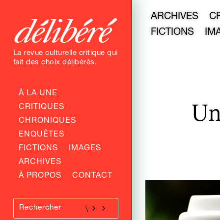
ARCHIVES
C
FICTIONS
IM
La revue culturelle critique qui
fait des choix délibérés.
À LA UNE
Un
CRITIQUES
CHRONIQUES
ENQUÊTES
FICTIONS
IMAGES
ARCHIVES
À PROPOS
CONTACT