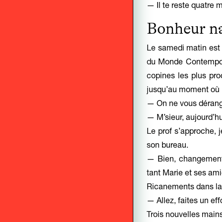
— Il te reste quatre 
Bonheur na
Le samedi matin est 
du Monde Contempora
copines les plus pr
jusqu’au moment où l
— On ne vous dérange
— M’sieur, aujourd’hu
Le prof s’approche, je
son bureau.
— Bien, changement 
tant Marie et ses am
Ricanements dans la c
— Allez, faites un effo
Trois nouvelles mains