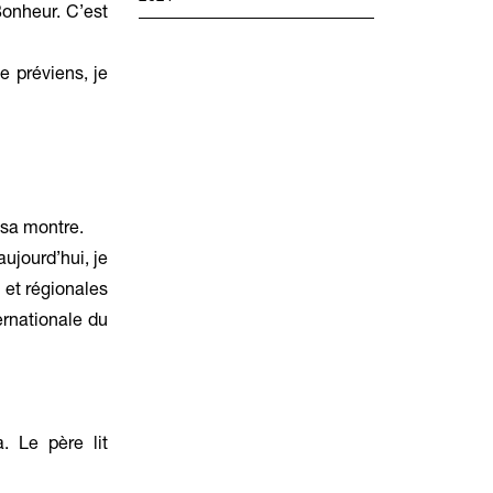
Bonheur. C’est
e préviens, je
 sa montre.
aujourd’hui, je
et régionales
ternationale du
. Le père lit