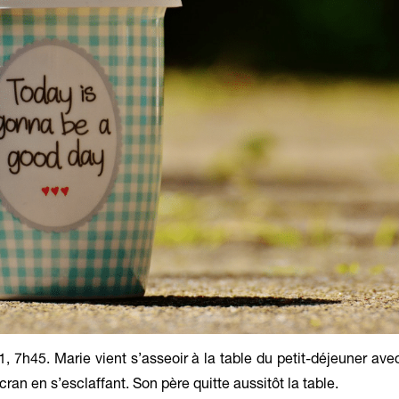
 7h45. Marie vient s’asseoir à la table du petit-déjeuner ave
’écran en s’esclaffant. Son père quitte aussitôt la table.