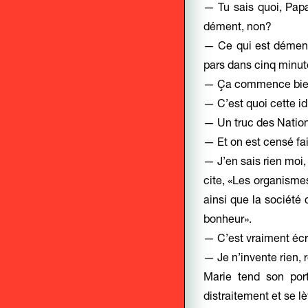
— Tu sais quoi, Papa
dément, non?
— Ce qui est dément, 
pars dans cinq minute
— Ça commence bien,
— C’est quoi cette id
— Un truc des Nation
— Et on est censé fai
— J’en sais rien moi,
cite, «Les organismes
ainsi que la société
bonheur».
— C’est vraiment écr
— Je n’invente rien,
Marie tend son port
distraitement et se lè