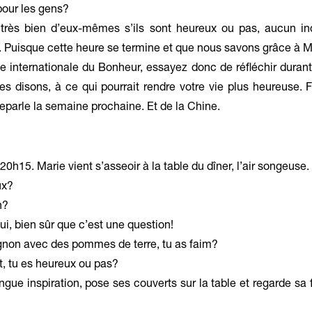
our les gens?
rès bien d’eux-mêmes s’ils sont heureux ou pas, aucun ind
. Puisque cette heure se termine et que nous savons grâce à M
ée internationale du Bonheur, essayez donc de réfléchir duran
s disons, à ce qui pourrait rendre votre vie plus heureuse. F
reparle la semaine prochaine. Et de la Chine.
0h15. Marie vient s’asseoir à la table du dîner, l’air songeuse.
ux?
n?
i, bien sûr que c’est une question!
mignon avec des pommes de terre, tu as faim?
, tu es heureux ou pas?
gue inspiration, pose ses couverts sur la table et regarde sa fi