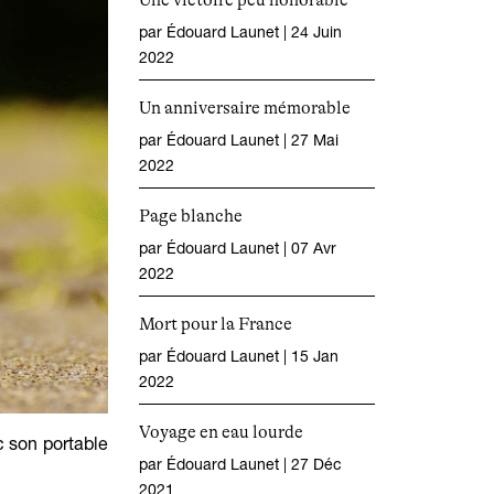
Une victoire peu honorable
par
Édouard Launet
|
24 Juin
2022
Un anniversaire mémorable
par
Édouard Launet
|
27 Mai
2022
Page blanche
par
Édouard Launet
|
07 Avr
2022
Mort pour la France
par
Édouard Launet
|
15 Jan
2022
Voyage en eau lourde
c son portable
par
Édouard Launet
|
27 Déc
2021