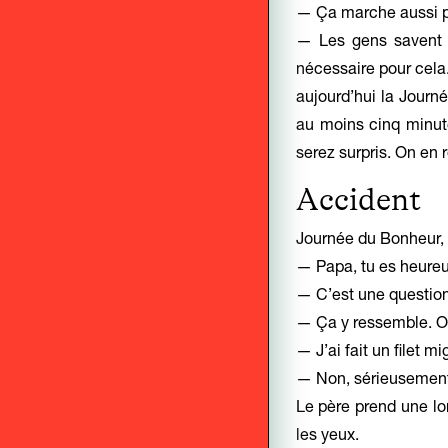
— Ça marche aussi p
— Les gens savent t
nécessaire pour cela
aujourd’hui la Journ
au moins cinq minute
serez surpris. On en 
Accident
Journée du Bonheur, 2
— Papa, tu es heure
— C’est une questio
— Ça y ressemble. Ou
— J’ai fait un filet 
— Non, sérieusement
Le père prend une lon
les yeux.