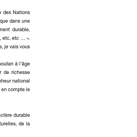
e des Nations
mique dans une
ement durable,
, etc, etc … ».
s, je vais vous
houtan à l’âge
ur de richesse
nheur national
t en compte le
ctère durable
urelles, de la