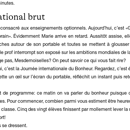
minutes.
tional brut
consacré aux enseignements optionnels. Aujourd’hui, c’est «
in». Évidemment Marie arrive en retard. Aussitôt assise, el
oches autour de son portable et toutes se mettent à glousse
e prof interrompt son exposé sur les ambitions mondiales de l
 pas, Mesdemoiselles? On peut savoir ce qui vous fait rire?
i, c’est la Journée internationale du Bonheur. Regardez, c’est éc
tte un œil sur l’écran du portable, réfléchit un instant puis re
de programme: ce matin on va parler du bonheur puisque c
ies. Pour commencer, combien parmi vous estiment être heure
lasse. Cinq des vingt élèves finissent par mollement lever la
rt!
 se dressent.