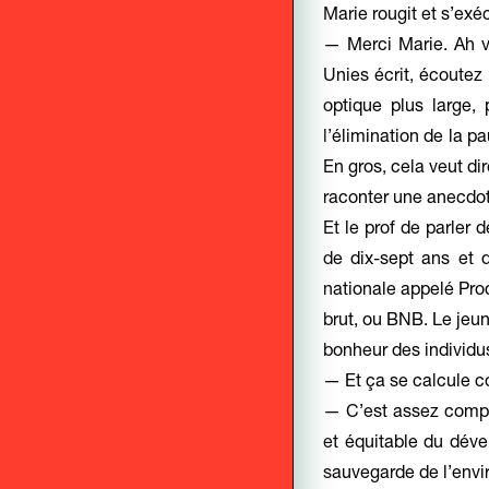
Marie rougit et s’exé
— Merci Marie. Ah v
Unies écrit, écoutez
optique plus large, p
l’élimination de la p
En gros, cela veut dir
raconter une anecdot
Et le prof de parler
de dix-sept ans et q
nationale appelé Prod
brut, ou BNB. Le jeu
bonheur des individus
— Et ça se calcule c
— C’est assez compl
et équitable du déve
sauvegarde de l’envir