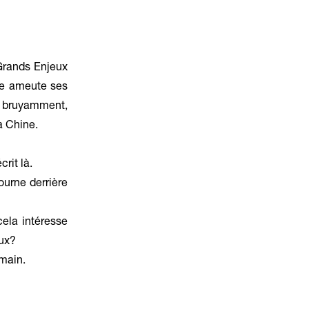
Grands Enjeux
le ameute ses
r bruyamment,
a Chine.
rit là.
tourne derrière
ela intéresse
ux?
 main.