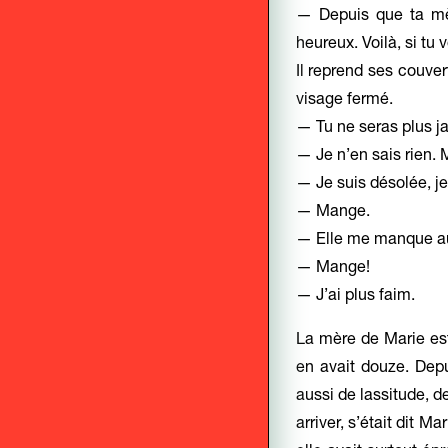
— Depuis que ta mèr
heureux. Voilà, si tu v
Il reprend ses couver
visage fermé.
— Tu ne seras plus 
— Je n’en sais rien.
— Je suis désolée, j
— Mange.
— Elle me manque aus
— Mange!
— J’ai plus faim.
La mère de Marie est
en avait douze. Depu
aussi de lassitude, de
arriver, s’était dit M