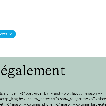
entaire
e également
sts_number= »8″ post_order_by= »rand » blog_layout= »masonry »
xcerpt_length= »0″ show_more= »off » show_categories= »off » sho
et= »3″ masonry_columns_phone= »2″ masonry_columns_last_edite