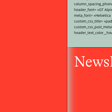
column_spacing_phone=
header_font= »GT Alpi
meta_font= »Helvetica
custom_css_title= »pa
custom_css_post_meta= 
header_text_color__ho
Newsl