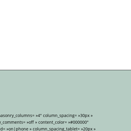
 masonry_columns= »4″ column_spacing= »30px »
w_comments= »off » content_color= »#000000″
d= »on|phone » column_spacing_tablet= »20px »