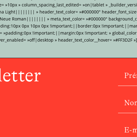
 »10px » column_spacing_last_edited= »on|tablet » _builder_versi
na Light|||||||| » header_text_color= »#000000″ header_font_size
 Neue Roman|||||||| » meta_text_color= »#000000″ background_co
dding:10px 0px 10px 0px !important;||border:0px !important;||mar
»padding:0px !important;||margin:0px !important; » global_colors
ver_enabled= »off|desktop » header_text_color__hover= »#FF3D2F »]
etter