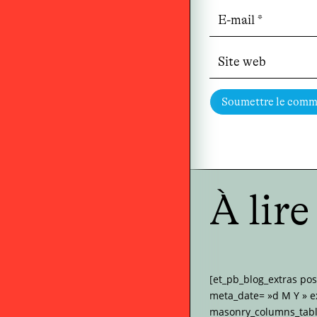
Soumettre le comm
À lir
[et_pb_blog_extras po
meta_date= »d M Y » e
masonry_columns_tabl