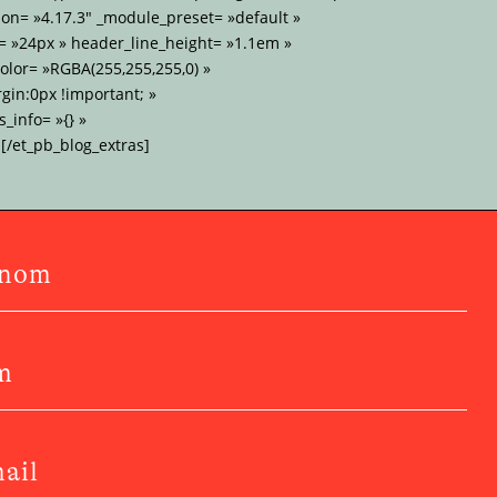
on= »4.17.3″ _module_preset= »default »
= »24px » header_line_height= »1.1em »
lor= »RGBA(255,255,255,0) »
gin:0px !important; »
_info= »{} »
[/et_pb_blog_extras]