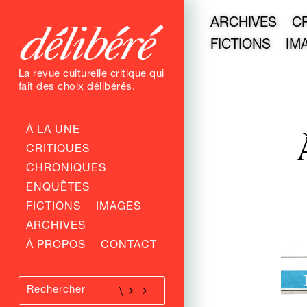
ARCHIVES
C
FICTIONS
IM
La revue culturelle critique qui
fait des choix délibérés.
À LA UNE
CRITIQUES
CHRONIQUES
ENQUÊTES
FICTIONS
IMAGES
ARCHIVES
À PROPOS
CONTACT