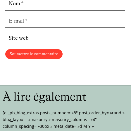
Soumettre le commentaire
À lire également
[et_pb_blog_extras posts_number= »8″ post_order_by= »rand »
blog_layout= »masonry » masonry_columns= »4″
column_spacing= »30px » meta_date= »d M Y »