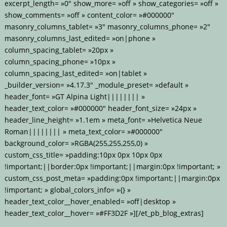
excerpt_length= »0″ show_more= »off » show_categories= »off »
show_comments= »off » content_color= »#000000″
masonry_columns_tablet= »3″ masonry_columns_phone= »2″
masonry_columns_last_edited= »on|phone »
column_spacing_tablet= »20px »
column_spacing_phone= »10px »
column_spacing_last_edited= »on|tablet »
_builder_version= »4.17.3″ _module_preset= »default »
header_font= »GT Alpina Light|||||||| »
header_text_color= »#000000″ header_font_size= »24px »
header_line_height= »1.1em » meta_font= »Helvetica Neue
Roman|||||||| » meta_text_color= »#000000″
background_color= »RGBA(255,255,255,0) »
custom_css_title= »padding:10px 0px 10px 0px
!important;||border:0px !important;||margin:0px !important; »
custom_css_post_meta= »padding:0px !important;||margin:0px
!important; » global_colors_info= »{} »
header_text_color__hover_enabled= »off|desktop »
header_text_color__hover= »#FF3D2F »][/et_pb_blog_extras]