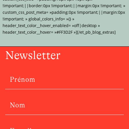
!important;||border:0px !important;||margin:0px !important; »
custom_css_post_meta= »padding:0px !important;||margin:0px
!important; » global_colors_info= »{} »
header_text_color__hover_enabled= »off|desktop »
header_text_color__hover= »#FF3D2F »][/et_pb_blog_extras]
Newsletter