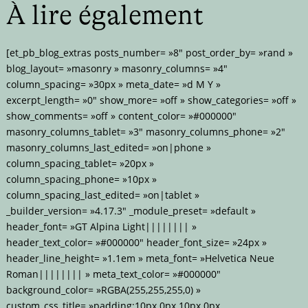
À lire également
[et_pb_blog_extras posts_number= »8″ post_order_by= »rand »
blog_layout= »masonry » masonry_columns= »4″
column_spacing= »30px » meta_date= »d M Y »
excerpt_length= »0″ show_more= »off » show_categories= »off »
show_comments= »off » content_color= »#000000″
masonry_columns_tablet= »3″ masonry_columns_phone= »2″
masonry_columns_last_edited= »on|phone »
column_spacing_tablet= »20px »
column_spacing_phone= »10px »
column_spacing_last_edited= »on|tablet »
_builder_version= »4.17.3″ _module_preset= »default »
header_font= »GT Alpina Light|||||||| »
header_text_color= »#000000″ header_font_size= »24px »
header_line_height= »1.1em » meta_font= »Helvetica Neue
Roman|||||||| » meta_text_color= »#000000″
background_color= »RGBA(255,255,255,0) »
custom_css_title= »padding:10px 0px 10px 0px