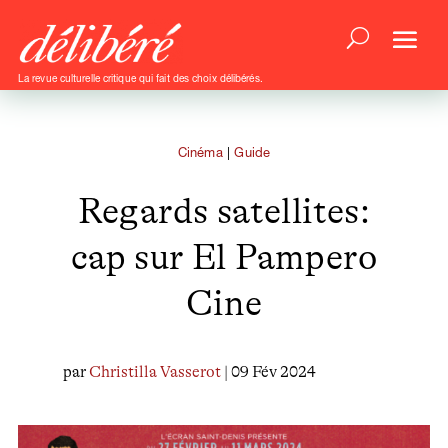
La revue culturelle critique qui fait des choix délibérés.
Cinéma
|
Guide
Regards satellites:
cap sur El Pampero
Cine
par
Christilla Vasserot
| 09 Fév 2024