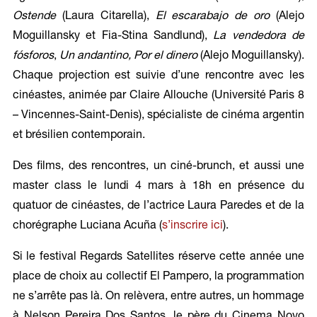
Ostende
(Laura Citarella),
El escarabajo de oro
(Alejo
Moguillansky et Fia-Stina Sandlund),
La vendedora de
fósforos
,
Un andantino,
Por el dinero
(Alejo Moguillansky).
Chaque projection est suivie d’une rencontre avec les
cinéastes, animée par Claire Allouche (Université Paris 8
– Vincennes-Saint-Denis), spécialiste de cinéma argentin
et brésilien contemporain.
Des films, des rencontres, un ciné-brunch, et aussi une
master class le lundi 4 mars à 18h en présence du
quatuor de cinéastes, de l’actrice Laura Paredes et de la
chorégraphe Luciana Acuña (
s’inscrire ici
).
Si le festival Regards Satellites réserve cette année une
place de choix au collectif El Pampero, la programmation
ne s’arrête pas là. On relèvera, entre autres, un hommage
à Nelson Pereira Dos Santos, le père du Cinema Novo