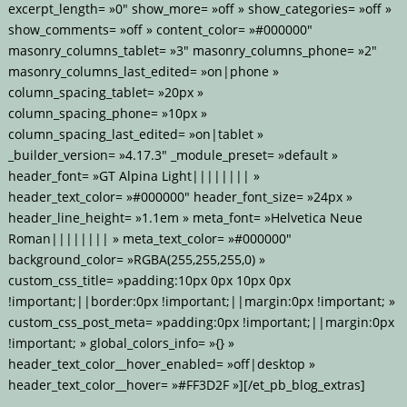
excerpt_length= »0″ show_more= »off » show_categories= »off »
show_comments= »off » content_color= »#000000″
masonry_columns_tablet= »3″ masonry_columns_phone= »2″
masonry_columns_last_edited= »on|phone »
column_spacing_tablet= »20px »
column_spacing_phone= »10px »
column_spacing_last_edited= »on|tablet »
_builder_version= »4.17.3″ _module_preset= »default »
header_font= »GT Alpina Light|||||||| »
header_text_color= »#000000″ header_font_size= »24px »
header_line_height= »1.1em » meta_font= »Helvetica Neue
Roman|||||||| » meta_text_color= »#000000″
background_color= »RGBA(255,255,255,0) »
custom_css_title= »padding:10px 0px 10px 0px
!important;||border:0px !important;||margin:0px !important; »
custom_css_post_meta= »padding:0px !important;||margin:0px
!important; » global_colors_info= »{} »
header_text_color__hover_enabled= »off|desktop »
header_text_color__hover= »#FF3D2F »][/et_pb_blog_extras]