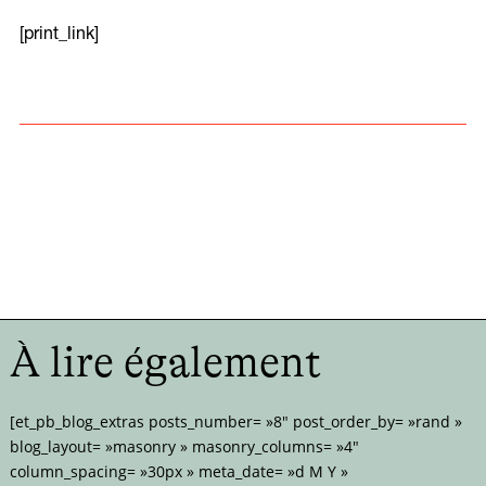
[print_link]
À lire également
[et_pb_blog_extras posts_number= »8″ post_order_by= »rand »
blog_layout= »masonry » masonry_columns= »4″
column_spacing= »30px » meta_date= »d M Y »