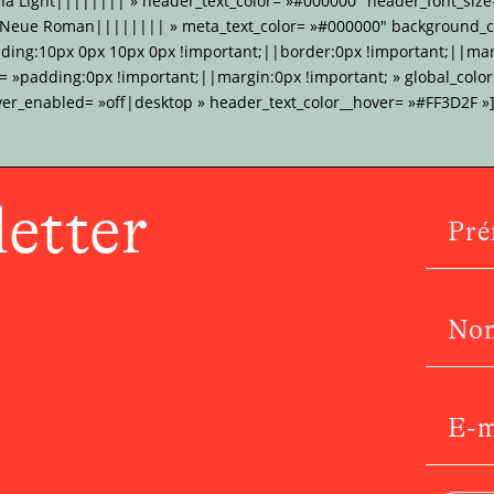
na Light|||||||| » header_text_color= »#000000″ header_font_size
 Neue Roman|||||||| » meta_text_color= »#000000″ background_co
dding:10px 0px 10px 0px !important;||border:0px !important;||mar
»padding:0px !important;||margin:0px !important; » global_colors
ver_enabled= »off|desktop » header_text_color__hover= »#FF3D2F »]
etter