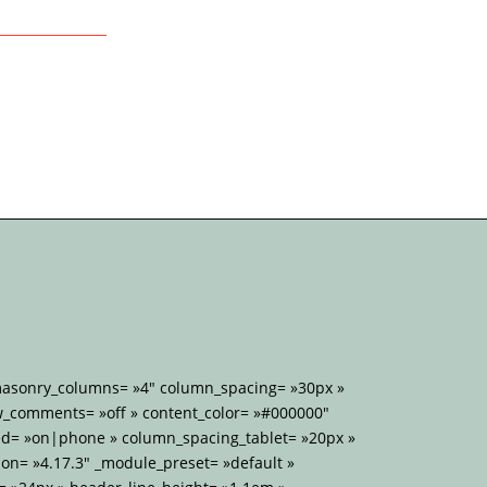
 masonry_columns= »4″ column_spacing= »30px »
w_comments= »off » content_color= »#000000″
d= »on|phone » column_spacing_tablet= »20px »
on= »4.17.3″ _module_preset= »default »