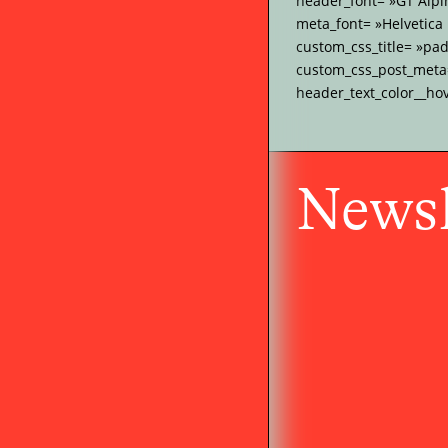
header_font= »GT Alpi
meta_font= »Helvetica
custom_css_title= »pa
custom_css_post_meta= 
header_text_color__ho
Newsl