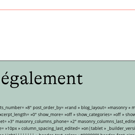
e également
sts_number= »8″ post_order_by= »rand » blog_layout= »masonry »
xcerpt_length= »0″ show_more= »off » show_categories= »off » sho
et= »3″ masonry_columns_phone= »2″ masonry_columns_last_edite
 »10px » column_spacing_last_edited= »on|tablet » _builder_versi