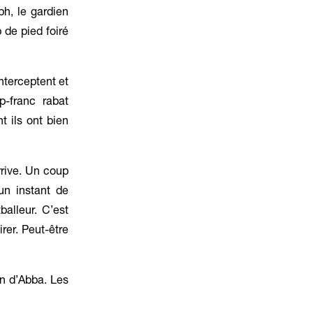
ph, le gardien
 de pied foiré
interceptent et
-franc rabat
 ils ont bien
rrive. Un coup
un instant de
alleur. C’est
rer. Peut-être
n d’Abba. Les