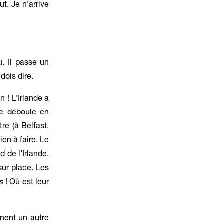
t. Je n’arrive
. Il passe un
dois dire.
 ! L’Irlande a
 déboule en
re (à Belfast,
ien à faire. Le
d de l’Irlande.
ur place. Les
es
! Où est leur
nnent un autre