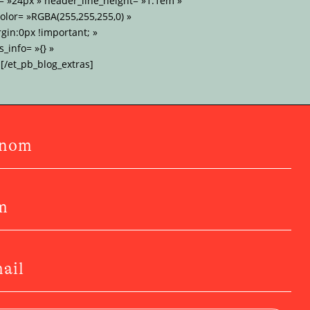
= »24px » header_line_height= »1.1em »
lor= »RGBA(255,255,255,0) »
gin:0px !important; »
_info= »{} »
[/et_pb_blog_extras]