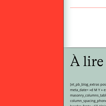
À lir
[et_pb_blog_extras po
meta_date= »d M Y » e
masonry_columns_tabl
column_spacing_phone=