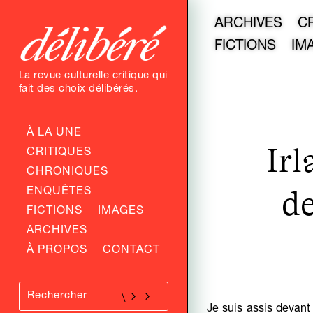
ARCHIVES
C
FICTIONS
IM
La revue culturelle critique qui
fait des choix délibérés.
À LA UNE
Irl
CRITIQUES
CHRONIQUES
ENQUÊTES
de
FICTIONS
IMAGES
ARCHIVES
À PROPOS
CONTACT
Je suis assis devant