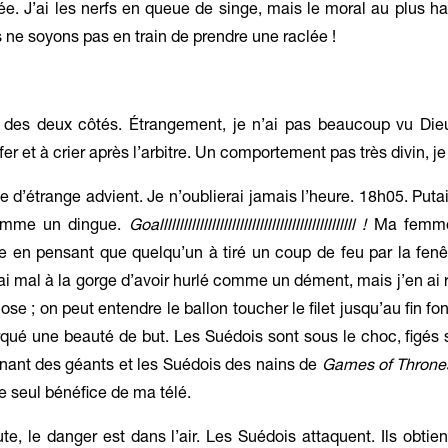
ée. J’ai les nerfs en queue de singe, mais le moral au plus hau
 ne soyons pas en train de prendre une raclée !
es deux côtés. Étrangement, je n’ai pas beaucoup vu Dieu
er et à crier après l’arbitre. Un comportement pas très divin, je 
 d’étrange advient. Je n’oublierai jamais l’heure. 18h05. Putain
comme un dingue.
Goalllllllllllllllllllllllllllllllllllllllllllllllll !
Ma femme
e en pensant que quelqu’un à tiré un coup de feu par la fenêt
’ai mal à la gorge d’avoir hurlé comme un dément, mais j’en ai r
e ; on peut entendre le ballon toucher le filet jusqu’au fin fon
é une beauté de but. Les Suédois sont sous le choc, figés s
enant des géants et les Suédois des nains de
Games of Thron
 le seul bénéfice de ma télé.
e, le danger est dans l’air. Les Suédois attaquent. Ils obtie