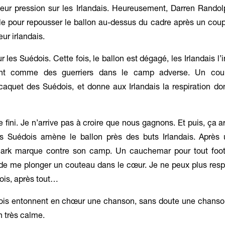
eur pression sur les Irlandais. Heureusement, Darren Randol
ille pour repousser le ballon au-dessus du cadre après un coup
ur irlandais.
 les Suédois. Cette fois, le ballon est dégagé, les Irlandais l’
ent comme des guerriers dans le camp adverse. Un coup
uet des Suédois, et donne aux Irlandais la respiration dont
fini. Je n’arrive pas à croire que nous gagnons. Et puis, ça a
s Suédois amène le ballon près des buts Irlandais. Après 
lark marque contre son camp. Un cauchemar pour tout footb
e me plonger un couteau dans le cœur. Je ne peux plus respi
ois, après tout…
ois entonnent en chœur une chanson, sans doute une chanso
n très calme.