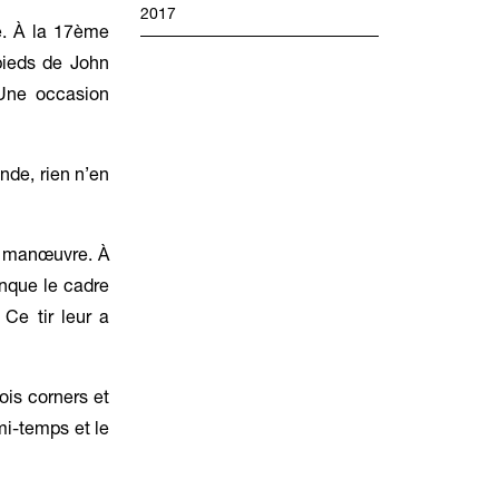
2017
e. À la 17ème
pieds de John
 Une occasion
nde, rien n’en
e manœuvre. À
anque le cadre
Ce tir leur a
ois corners et
mi-temps et le