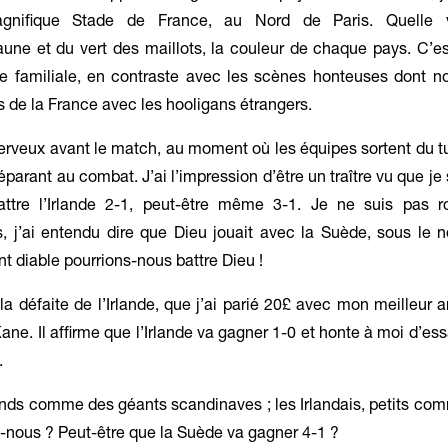
nifique Stade de France, au Nord de Paris. Quelle 
aune et du vert des maillots, la couleur de chaque pays. C’e
 familiale, en contraste avec les scènes honteuses dont n
 de la France avec les hooligans étrangers.
erveux avant le match, au moment où les équipes sortent du 
éparant au combat. J’ai l’impression d’être un traître vu que je
ttre l’Irlande 2-1, peut-être même 3-1. Je ne suis pas r
us, j’ai entendu dire que Dieu jouait avec la Suède, sous le
 diable pourrions-nous battre Dieu !
 la défaite de l’Irlande, que j’ai parié 20£ avec mon meilleur 
Kane. Il affirme que l’Irlande va gagner 1-0 et honte à moi d’es
.
nds comme des géants scandinaves ; les Irlandais, petits com
nous ? Peut-être que la Suède va gagner 4-1 ?