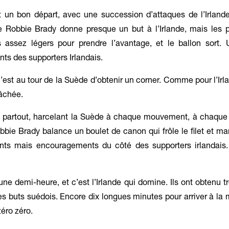
 un bon départ, avec une succession d’attaques de l’Irland
e Robbie Brady donne presque un but à l’Irlande, mais les 
assez légers pour prendre l’avantage, et le ballon sort.
s des supporters Irlandais.
est au tour de la Suède d’obtenir un corner. Comme pour l’Irla
âchée.
est partout, harcelant la Suède à chaque mouvement, à chaqu
bie Brady balance un boulet de canon qui frôle le filet et m
nts mais encouragements du côté des supporters irlandais. 
une demi-heure, et c’est l’Irlande qui domine. Ils ont obtenu tr
les buts suédois. Encore dix longues minutes pour arriver à la 
éro zéro.