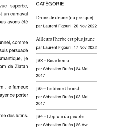
CATÉGORIE
vue superbe,
st un carnaval
Drone de drame (ou presque)
ous avons été
par
Laurent Figouri
|
20 Nov 2022
Ailleurs l’herbe est plus jaune
tunnel, comme
par
Laurent Figouri
|
17 Nov 2022
 suis persuadé
omantique, je
J38 – Ecce homo
 nom de Zlatan
par
Sébastien Rutés
|
24 Mai
2017
ami, le fameux
J35 – Le bien et le mal
sayer de porter
par
Sébastien Rutés
|
03 Mai
2017
me des lutins.
J34 – L’opium du peuple
par
Sébastien Rutés
|
26 Avr