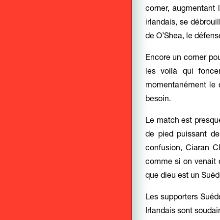
corner, augmentant l
irlandais, se débrou
de O’Shea, le défense
Encore un corner pour
les voilà qui fonc
momentanément le caq
besoin.
Le match est presque 
de pied puissant de
confusion, Ciaran C
comme si on venait d
que dieu est un Suéd
Les supporters Suéd
Irlandais sont soudai