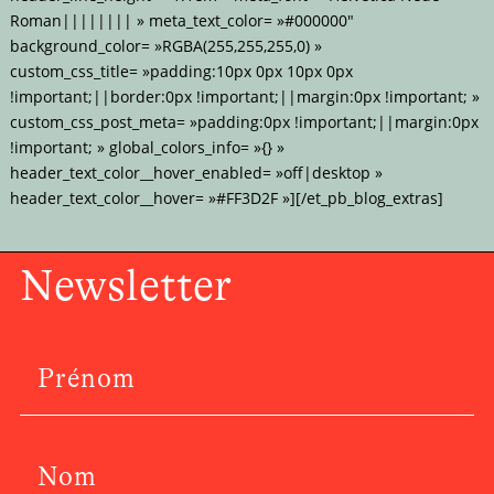
Roman|||||||| » meta_text_color= »#000000″
background_color= »RGBA(255,255,255,0) »
custom_css_title= »padding:10px 0px 10px 0px
!important;||border:0px !important;||margin:0px !important; »
custom_css_post_meta= »padding:0px !important;||margin:0px
!important; » global_colors_info= »{} »
header_text_color__hover_enabled= »off|desktop »
header_text_color__hover= »#FF3D2F »][/et_pb_blog_extras]
Newsletter