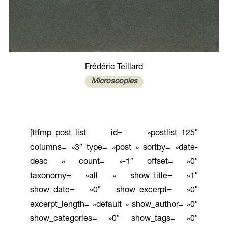
Frédéric Teillard
Microscopies
[ttfmp_post_list id= »postlist_125″
columns= »3″ type= »post » sortby= »date-
desc » count= »-1″ offset= »0″
taxonomy= »all » show_title= »1″
show_date= »0″ show_excerpt= »0″
excerpt_length= »default » show_author= »0″
show_categories= »0″ show_tags= »0″