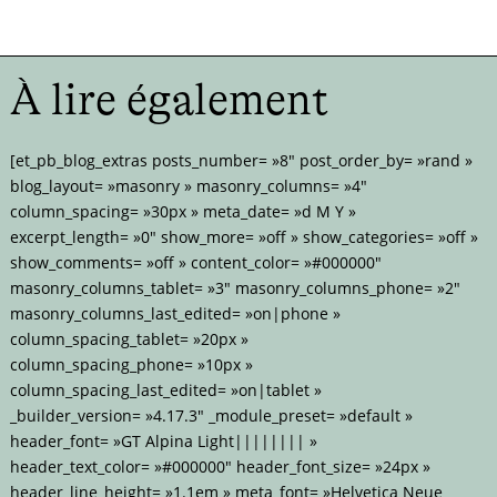
À lire également
[et_pb_blog_extras posts_number= »8″ post_order_by= »rand »
blog_layout= »masonry » masonry_columns= »4″
column_spacing= »30px » meta_date= »d M Y »
excerpt_length= »0″ show_more= »off » show_categories= »off »
show_comments= »off » content_color= »#000000″
masonry_columns_tablet= »3″ masonry_columns_phone= »2″
masonry_columns_last_edited= »on|phone »
column_spacing_tablet= »20px »
column_spacing_phone= »10px »
column_spacing_last_edited= »on|tablet »
_builder_version= »4.17.3″ _module_preset= »default »
header_font= »GT Alpina Light|||||||| »
header_text_color= »#000000″ header_font_size= »24px »
header_line_height= »1.1em » meta_font= »Helvetica Neue