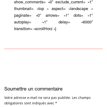
show_comments= »0″ exclude_current= »1″
thumbnail= »top » aspect= »landscape »
paginate= »0″ arrows= »1″ dots= »1″
autoplay= »1″ delay= »6000″
transition= »scrollHorz »]
Soumettre un commentaire
Votre adresse e-mail ne sera pas publiée.
Les champs
obligatoires sont indiqués avec
*