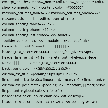
excerpt_length= »0″ show_more= »off » show_categories= »off »
show_comments= »off » content_color= »#000000″
masonry_columns_tablet= »3″ masonry_columns_phone= »2″
masonry_columns_last_edited= »on|phone »
column_spacing_tablet= »20px »
column_spacing_phone= »10px »
column_spacing_last_edited= »on|tablet »
_builder_version= »4.17.3″ _module_preset= »default »
header_font= »GT Alpina Light|||||||| »
header_text_color= »#000000″ header_font_size= »24px »
header_line_height= »1.1em » meta_font= »Helvetica Neue
Roman|||||||| » meta_text_color= »#000000″
background_color= »RGBA(255,255,255,0) »
custom_css_title= »padding:10px 0px 10px 0px
!important;||border:0px !important;||margin:0px !important; »
custom_css_post_meta= »padding:0px !important;||margin:0px
!important; » global_colors_info= »{} »
header_text_color__hover_enabled= »off|desktop »
header_text_color__hover= »#FF3D2F »][/et_pb_blog_extras]