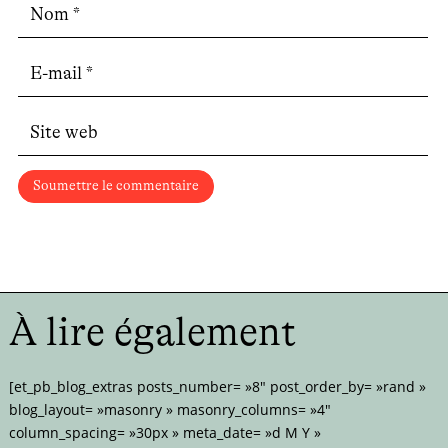
Soumettre le commentaire
À lire également
[et_pb_blog_extras posts_number= »8″ post_order_by= »rand »
blog_layout= »masonry » masonry_columns= »4″
column_spacing= »30px » meta_date= »d M Y »