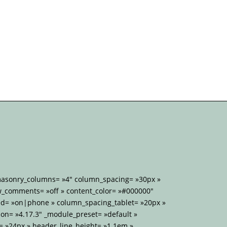
 masonry_columns= »4″ column_spacing= »30px »
w_comments= »off » content_color= »#000000″
d= »on|phone » column_spacing_tablet= »20px »
on= »4.17.3″ _module_preset= »default »
= »24px » header_line_height= »1.1em »