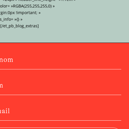
lor= »RGBA(255,255,255,0) »
gin:0px !important; »
_info= »{} »
[/et_pb_blog_extras]