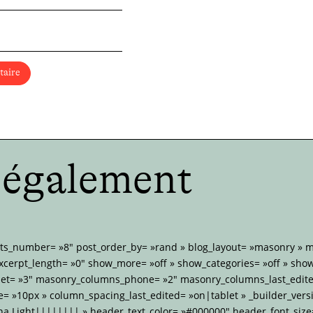
taire
e également
sts_number= »8″ post_order_by= »rand » blog_layout= »masonry »
xcerpt_length= »0″ show_more= »off » show_categories= »off » sho
et= »3″ masonry_columns_phone= »2″ masonry_columns_last_edite
 »10px » column_spacing_last_edited= »on|tablet » _builder_versi
na Light|||||||| » header_text_color= »#000000″ header_font_size