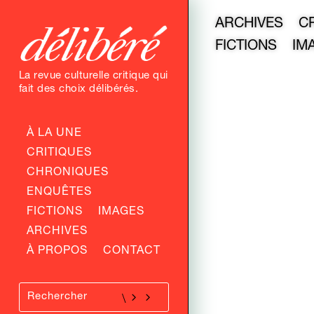
ARCHIVES
C
FICTIONS
IM
La revue culturelle critique qui
fait des choix délibérés.
À LA UNE
CRITIQUES
CHRONIQUES
ENQUÊTES
FICTIONS
IMAGES
ARCHIVES
À PROPOS
CONTACT