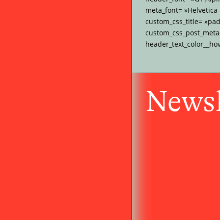
meta_font= »Helvetica
custom_css_title= »pa
custom_css_post_meta= 
header_text_color__ho
Newsl