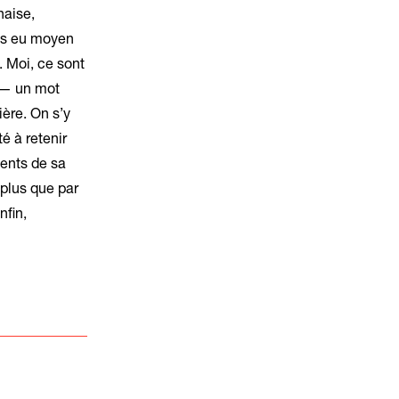
haise,
pas eu moyen
. Moi, ce sont
s — un mot
ière. On s’y
é à retenir
ments de sa
 plus que par
nfin,