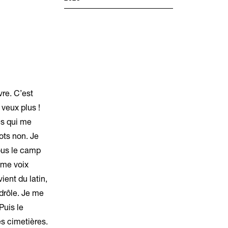
vre. C’est
 veux plus !
res qui me
ots non. Je
Fous le camp
ême voix
ient du latin,
drôle. Je me
Puis le
les cimetières.