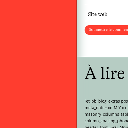
Soumettre le commen
À lir
[et_pb_blog_extras po
meta_date= »d M Y » e
masonry_columns_tabl
column_spacing_phone=
header_font= »GT Alpi