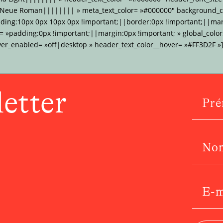
 Neue Roman|||||||| » meta_text_color= »#000000″ background_co
dding:10px 0px 10px 0px !important;||border:0px !important;||mar
»padding:0px !important;||margin:0px !important; » global_colors
ver_enabled= »off|desktop » header_text_color__hover= »#FF3D2F »]
etter