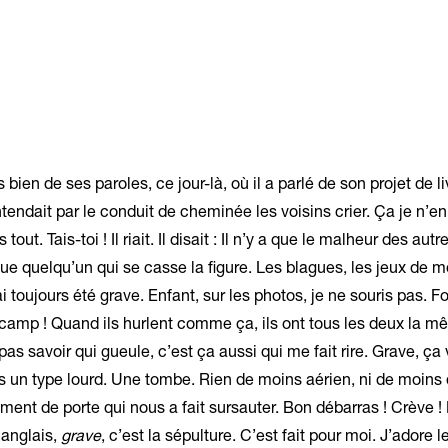
 bien de ses paroles, ce jour-là, où il a parlé de son projet de li
ntendait par le conduit de cheminée les voisins crier. Ça je n’en
ut. Tais-toi ! Il riait. Il disait : Il n’y a que le malheur des aut
 que quelqu’un qui se casse la figure. Les blagues, les jeux de m
ai toujours été grave. Enfant, sur les photos, je ne souris pas. 
 camp ! Quand ils hurlent comme ça, ils ont tous les deux la m
as savoir qui gueule, c’est ça aussi qui me fait rire. Grave, ça v
is un type lourd. Une tombe. Rien de moins aérien, ni de moins 
ent de porte qui nous a fait sursauter. Bon débarras ! Crève ! 
 anglais,
grave
, c’est la sépulture. C’est fait pour moi. J’adore 